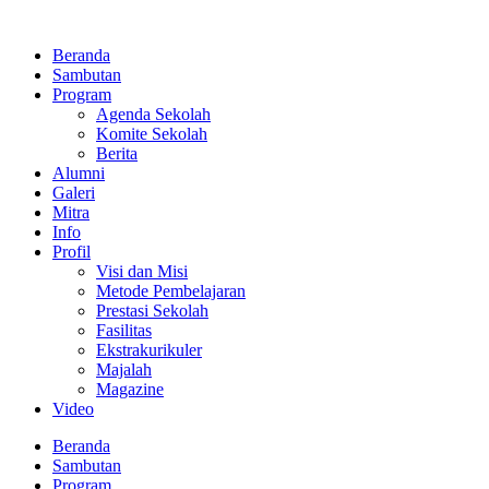
Lewati
ke
Beranda
konten
Sambutan
Program
Agenda Sekolah
Komite Sekolah
Berita
Alumni
Galeri
Mitra
Info
Profil
Visi dan Misi
Metode Pembelajaran
Prestasi Sekolah
Fasilitas
Ekstrakurikuler
Majalah
Magazine
Video
Beranda
Sambutan
Program