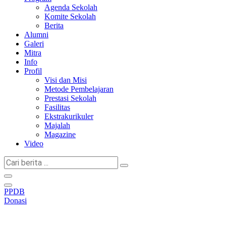
Agenda Sekolah
Komite Sekolah
Berita
Alumni
Galeri
Mitra
Info
Profil
Visi dan Misi
Metode Pembelajaran
Prestasi Sekolah
Fasilitas
Ekstrakurikuler
Majalah
Magazine
Video
Cari
berita
...
PPDB
Donasi