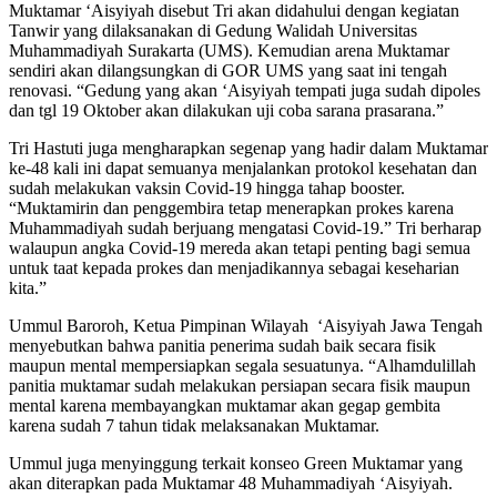
Muktamar ‘Aisyiyah disebut Tri akan didahului dengan kegiatan
Tanwir yang dilaksanakan di Gedung Walidah Universitas
Muhammadiyah Surakarta (UMS). Kemudian arena Muktamar
sendiri akan dilangsungkan di GOR UMS yang saat ini tengah
renovasi. “Gedung yang akan ‘Aisyiyah tempati juga sudah dipoles
dan tgl 19 Oktober akan dilakukan uji coba sarana prasarana.”
Tri Hastuti juga mengharapkan segenap yang hadir dalam Muktamar
ke-48 kali ini dapat semuanya menjalankan protokol kesehatan dan
sudah melakukan vaksin Covid-19 hingga tahap booster.
“Muktamirin dan penggembira tetap menerapkan prokes karena
Muhammadiyah sudah berjuang mengatasi Covid-19.” Tri berharap
walaupun angka Covid-19 mereda akan tetapi penting bagi semua
untuk taat kepada prokes dan menjadikannya sebagai keseharian
kita.”
Ummul Baroroh, Ketua Pimpinan Wilayah ‘Aisyiyah Jawa Tengah
menyebutkan bahwa panitia penerima sudah baik secara fisik
maupun mental mempersiapkan segala sesuatunya. “Alhamdulillah
panitia muktamar sudah melakukan persiapan secara fisik maupun
mental karena membayangkan muktamar akan gegap gembita
karena sudah 7 tahun tidak melaksanakan Muktamar.
Ummul juga menyinggung terkait konseo Green Muktamar yang
akan diterapkan pada Muktamar 48 Muhammadiyah ‘Aisyiyah.