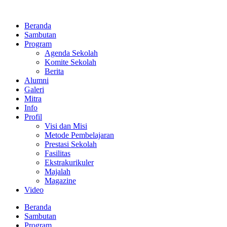
Lewati
ke
Beranda
konten
Sambutan
Program
Agenda Sekolah
Komite Sekolah
Berita
Alumni
Galeri
Mitra
Info
Profil
Visi dan Misi
Metode Pembelajaran
Prestasi Sekolah
Fasilitas
Ekstrakurikuler
Majalah
Magazine
Video
Beranda
Sambutan
Program