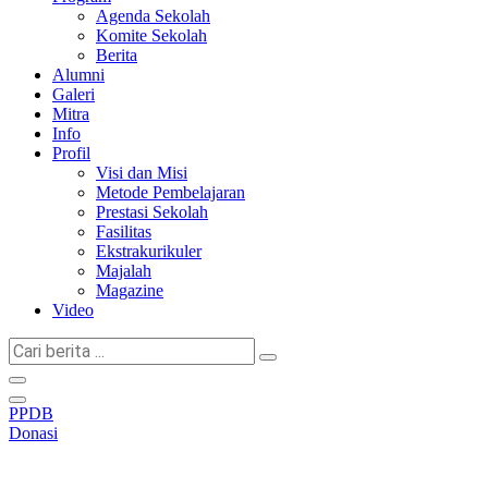
Agenda Sekolah
Komite Sekolah
Berita
Alumni
Galeri
Mitra
Info
Profil
Visi dan Misi
Metode Pembelajaran
Prestasi Sekolah
Fasilitas
Ekstrakurikuler
Majalah
Magazine
Video
Cari
berita
...
PPDB
Donasi