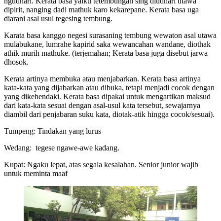
ngudhari. Kerata basa yaiku tetembungan sing diudhari utawa
dipirit, nanging dadi mathuk karo kekarepane. Kerata basa uga
diarani asal usul tegesing tembung.
Karata basa kanggo negesi surasaning tembung wewaton asal utawa
mulabukane, lumrahe kapirid saka wewancahan wandane, diothak
athik murih mathuke. (terjemahan; Kerata basa juga disebut jarwa
dhosok.
Kerata artinya membuka atau menjabarkan. Kerata basa artinya
kata-kata yang dijabarkan atau dibuka, tetapi menjadi cocok dengan
yang dikehendaki. Kerata basa dipakai untuk mengartikan maksud
dari kata-kata sesuai dengan asal-usul kata tersebut, sewajarnya
diambil dari penjabaran suku kata, diotak-atik hingga cocok/sesuai).
Tumpeng: Tindakan yang lurus
Wedang: tegese ngawe-awe kadang.
Kupat: Ngaku lepat, atas segala kesalahan. Senior junior wajib
untuk meminta maaf