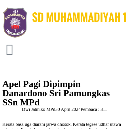
Apel Pagi Dipimpin
Danardono Sri Pamungkas
SSn MPd
Dwi Jatmiko MPd
30 April 2024
Pembaca : 311
Kerata basa uga diarani jarwa dhosok. Kerata tegese udhar utawa