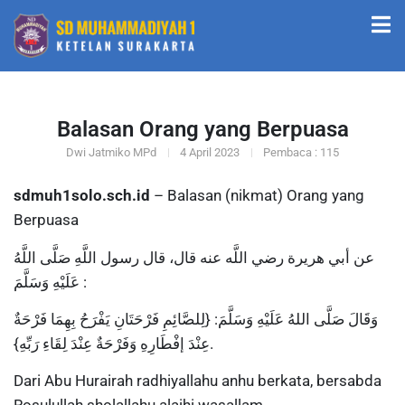
Balasan Orang yang Berpuasa
Dwi Jatmiko MPd
4 April 2023
Pembaca : 115
sdmuh1solo.sch.id
– Balasan (nikmat) Orang yang
Berpuasa
عن أبي هريرة رضي اللَّه عنه قال، قال رسول اللَّهِ صَلَّى اللَّهُ
عَلَيْهِ وَسَلَّمَ :
وَقَالَ صَلَّى اللهُ عَلَيْهِ وَسَلَّمَ: {لِلصَّائِمِ فَرْحَتَانِ يَفْرَحُ بِهِمَا فَرْحَةٌ
عِنْدَ إفْطَارِهِ وَفَرْحَةٌ عِنْدَ لِقَاءِ رَبِّهِ}.
Dari Abu Hurairah radhiyallahu anhu berkata, bersabda