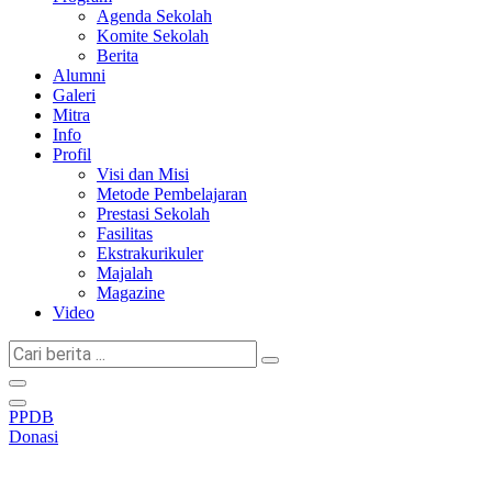
Agenda Sekolah
Komite Sekolah
Berita
Alumni
Galeri
Mitra
Info
Profil
Visi dan Misi
Metode Pembelajaran
Prestasi Sekolah
Fasilitas
Ekstrakurikuler
Majalah
Magazine
Video
Cari
berita
...
PPDB
Donasi