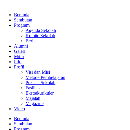
Lewati
ke
Beranda
konten
Sambutan
Program
Agenda Sekolah
Komite Sekolah
Berita
Alumni
Galeri
Mitra
Info
Profil
Visi dan Misi
Metode Pembelajaran
Prestasi Sekolah
Fasilitas
Ekstrakurikuler
Majalah
Magazine
Video
Beranda
Sambutan
Program