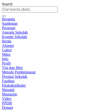
Search
Beranda
Sambutan
Program
Agenda Sekolah
Komite Sekolah
Berita
Alumni
Galeri
Mitra
Info
Profil
Visi dan Misi
Metode Pembelajaran
Prestasi Sekolah
Fasilitas
Ekstrakurikuler
Majalah
Magazine
Video
PPDB
Donasi