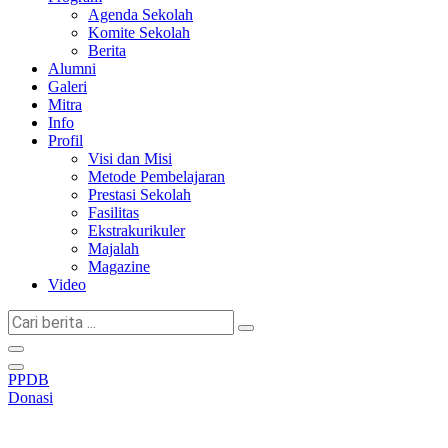
Agenda Sekolah
Komite Sekolah
Berita
Alumni
Galeri
Mitra
Info
Profil
Visi dan Misi
Metode Pembelajaran
Prestasi Sekolah
Fasilitas
Ekstrakurikuler
Majalah
Magazine
Video
Cari
berita
...
PPDB
Donasi