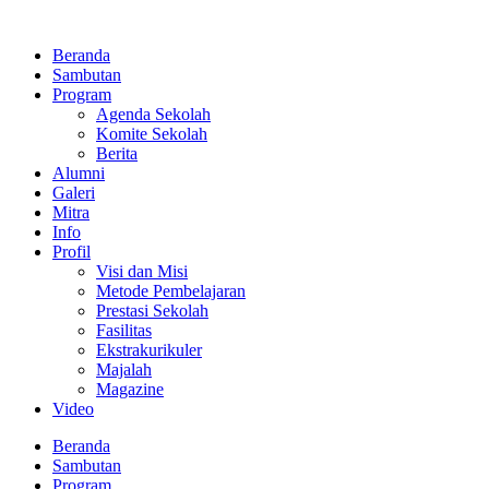
Lewati
ke
Beranda
konten
Sambutan
Program
Agenda Sekolah
Komite Sekolah
Berita
Alumni
Galeri
Mitra
Info
Profil
Visi dan Misi
Metode Pembelajaran
Prestasi Sekolah
Fasilitas
Ekstrakurikuler
Majalah
Magazine
Video
Beranda
Sambutan
Program