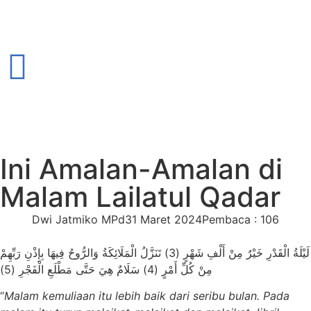
Ini Amalan-Amalan di
Malam Lailatul Qadar
Dwi Jatmiko MPd
31 Maret 2024
Pembaca : 106
لَيْلَةُ الْقَدْرِ خَيْرٌ مِنْ أَلْفِ شَهْرٍ (3) تَنَزَّلُ الْمَلَائِكَةُ وَالرُّوحُ فِيهَا بِإِذْنِ رَبِّهِمْ
مِنْ كُلِّ أَمْرٍ (4) سَلَامٌ هِيَ حَتَّى مَطْلَعِ الْفَجْرِ (5)
“
Malam kemuliaan itu lebih baik dari seribu bulan. Pada