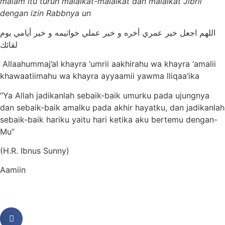
malam itu turun malaikat-malaikat dan malaikat Jibril
dengan izin Rabbnya un
اللهم اجعل خير عمري أخره و خير عملي خواتيمه و خير أيامي يوم
لقائك
Allaahummaj’al khayra ‘umrii aakhirahu wa khayra ‘amalii
khawaatiimahu wa khayra ayyaamii yawma lliqaa’ika
“Ya Allah jadikanlah sebaik-baik umurku pada ujungnya
dan sebaik-baik amalku pada akhir hayatku, dan jadikanlah
sebaik-baik hariku yaitu hari ketika aku bertemu dengan-
Mu”
(H.R. Ibnus Sunny)
Aamiin