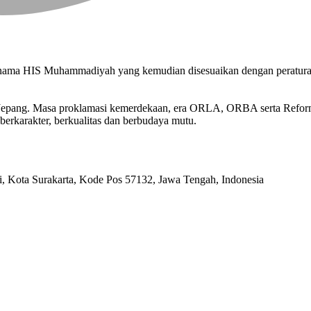
n nama HIS Muhammadiyah yang kemudian disesuaikan dengan peratu
n Jepang. Masa proklamasi kemerdekaan, era ORLA, ORBA serta Refo
berkarakter, berkualitas dan berbudaya mutu.
ri, Kota Surakarta, Kode Pos 57132, Jawa Tengah, Indonesia