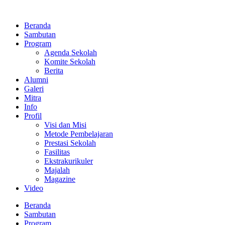
Lewati
ke
Beranda
konten
Sambutan
Program
Agenda Sekolah
Komite Sekolah
Berita
Alumni
Galeri
Mitra
Info
Profil
Visi dan Misi
Metode Pembelajaran
Prestasi Sekolah
Fasilitas
Ekstrakurikuler
Majalah
Magazine
Video
Beranda
Sambutan
Program