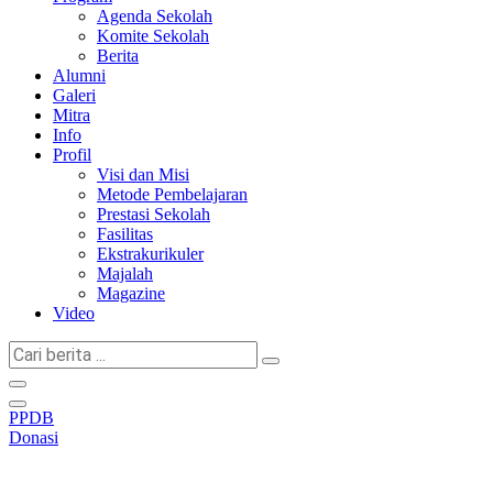
Agenda Sekolah
Komite Sekolah
Berita
Alumni
Galeri
Mitra
Info
Profil
Visi dan Misi
Metode Pembelajaran
Prestasi Sekolah
Fasilitas
Ekstrakurikuler
Majalah
Magazine
Video
Cari
berita
...
PPDB
Donasi