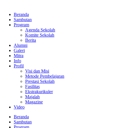
Lewati
ke
Beranda
konten
Sambutan
Program
Agenda Sekolah
Komite Sekolah
Berita
Alumni
Galeri
Mitra
Info
Profil
Visi dan Misi
Metode Pembelajaran
Prestasi Sekolah
Fasilitas
Ekstrakurikuler
Majalah
Magazine
Video
Beranda
Sambutan
Program