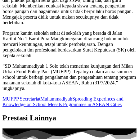
dan praktik pangan serta gizi bagi siswa, orang tua, dan guru
sekolah. Memberikan edukasi kepada siswa tentang pengertian
boros pangan dan bagaimana untuk tidak berprilaku boros pangan.
Mengajak peserta didik untuk makan secukupnya dan tidak
berlebihan.
Program kantin sekolah sehat di sekolah yang berada di Jalan
Kartini No 1 Barat Pura Mangkunegaran dirancang bukan untuk
mencari keuntungan, tetapi untuk pembelajaran. Dengan
pengelolaan tim profesional berdasarkan Surat Keputusan (SK) oleh
kepala sekolah
“SD Muhammadiyah 1 Solo telah menerima kunjungan dari Milan
Urban Food Policy Pact (MUFPP). Tepatnya dalam acara summer
school untuk berbagi pengalaman dan pengetahuan tentang program
makanan sekolah di kota-kota ASEAN, Rabu (31/7/2024,”
ungkapnya.
MUFPP Secretariat
Muhammadiyah
Spreading Experinces and
Knowledge on School Meeals Prigrammes in ASEAN Cities
Prestasi Lainnya