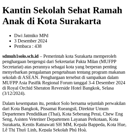
Kantin Sekolah Sehat Ramah
Anak di Kota Surakarta
Dwi Jatmiko MPd
3 Desember 2024
Pembaca : 438
sdmuh1solo.sch.id
– Pemerintah kota Surakarta memperoleh
penghargaan bergengsi dari Sekretariat Pakta Milan (MUFPP
Secretariat) atas perannya sebagai kota yang berperan penting
menyebarkan pengalaman pengetahuan tentang program makanan
sekolah di ASEAN. Penghargaan tersebut di sampaikan dalam
MUFPP Asia Pasifik Regional Forum tanggal 3-4 Desember 2024
di Royal Orchid Sheraton Reverside Hotel Bangkok, Selasa
(3/12/2024).
Dalam kesempatan itu, pemkot Solo bersama sejumlah perwakilan
dari Kota Bangkok, Pissamai Rueangsil, Direktur Umum
Departemen Pendidikan (Thai), Kota Seberang Perai, Chew Eng
Seng, Asisten Veteriner Departemen Layanan Perkotaan, Kota
Surakarta, Kentis Ratnawati SH MM, Kepala Bappeda, Kota Hue,
Lê Thị Thuỳ Linh, Kepala Sekolah Phú Hoà.