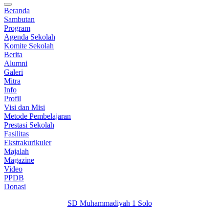
Beranda
Sambutan
Program
Agenda Sekolah
Komite Sekolah
Berita
Alumni
Galeri
Mitra
Info
Profil
Visi dan Misi
Metode Pembelajaran
Prestasi Sekolah
Fasilitas
Ekstrakurikuler
Majalah
Magazine
Video
PPDB
Donasi
SD Muhammadiyah 1 Solo