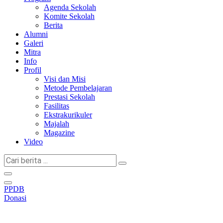
Agenda Sekolah
Komite Sekolah
Berita
Alumni
Galeri
Mitra
Info
Profil
Visi dan Misi
Metode Pembelajaran
Prestasi Sekolah
Fasilitas
Ekstrakurikuler
Majalah
Magazine
Video
Cari
berita
...
PPDB
Donasi