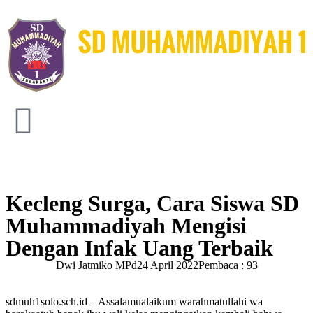
Kecleng Surga, Cara Siswa SD
Muhammadiyah Mengisi
Dengan Infak Uang Terbaik
Dwi Jatmiko MPd
24 April 2022
Pembaca : 93
sdmuh1solo.sch.id – Assalamualaikum warahmatullahi wa