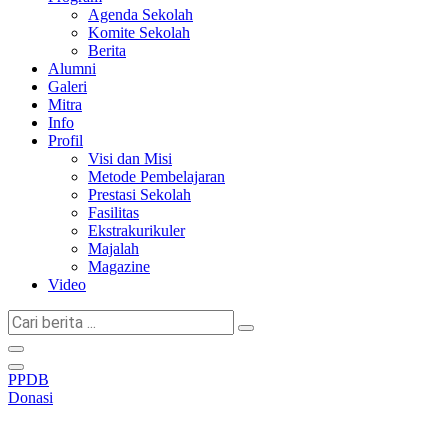
Agenda Sekolah
Komite Sekolah
Berita
Alumni
Galeri
Mitra
Info
Profil
Visi dan Misi
Metode Pembelajaran
Prestasi Sekolah
Fasilitas
Ekstrakurikuler
Majalah
Magazine
Video
Cari
berita
...
PPDB
Donasi