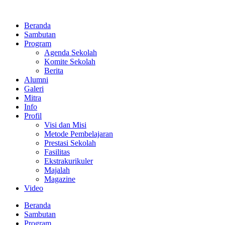
Lewati
ke
Beranda
konten
Sambutan
Program
Agenda Sekolah
Komite Sekolah
Berita
Alumni
Galeri
Mitra
Info
Profil
Visi dan Misi
Metode Pembelajaran
Prestasi Sekolah
Fasilitas
Ekstrakurikuler
Majalah
Magazine
Video
Beranda
Sambutan
Program