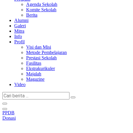
Agenda Sekolah
Komite Sekolah
Berita
Alumni
Galeri
Mitra
Info
Profil
Visi dan Misi
Metode Pembelajaran
Prestasi Sekolah
Fasilitas
Ekstrakurikuler
Majalah
Magazine
Video
Cari
berita
...
PPDB
Donasi