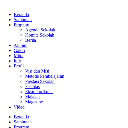
Lewati
ke
Beranda
konten
Sambutan
Program
Agenda Sekolah
Komite Sekolah
Berita
Alumni
Galeri
Mitra
Info
Profil
Visi dan Misi
Metode Pembelajaran
Prestasi Sekolah
Fasilitas
Ekstrakurikuler
Majalah
Magazine
Video
Beranda
Sambutan
Program