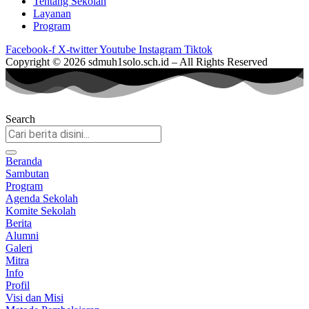
Tentang Sekolah
Layanan
Program
Facebook-f
X-twitter
Youtube
Instagram
Tiktok
Copyright © 2026 sdmuh1solo.sch.id – All Rights Reserved
Search
Beranda
Sambutan
Program
Agenda Sekolah
Komite Sekolah
Berita
Alumni
Galeri
Mitra
Info
Profil
Visi dan Misi