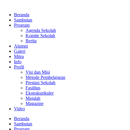
Lewati
ke
Beranda
konten
Sambutan
Program
Agenda Sekolah
Komite Sekolah
Berita
Alumni
Galeri
Mitra
Info
Profil
Visi dan Misi
Metode Pembelajaran
Prestasi Sekolah
Fasilitas
Ekstrakurikuler
Majalah
Magazine
Video
Beranda
Sambutan
Program