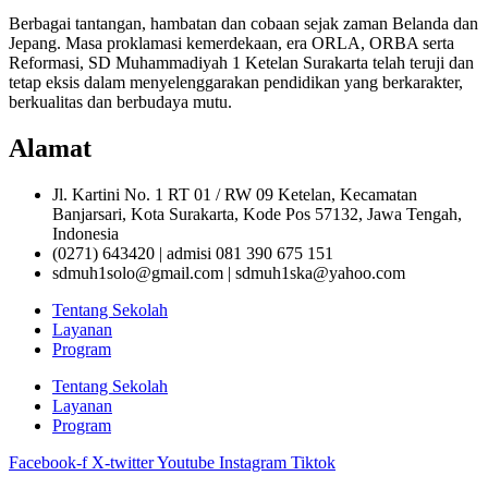
Berbagai tantangan, hambatan dan cobaan sejak zaman Belanda dan
Jepang. Masa proklamasi kemerdekaan, era ORLA, ORBA serta
Reformasi, SD Muhammadiyah 1 Ketelan Surakarta telah teruji dan
tetap eksis dalam menyelenggarakan pendidikan yang berkarakter,
berkualitas dan berbudaya mutu.
Alamat
Jl. Kartini No. 1 RT 01 / RW 09 Ketelan, Kecamatan
Banjarsari, Kota Surakarta, Kode Pos 57132, Jawa Tengah,
Indonesia
(0271) 643420 | admisi 081 390 675 151
sdmuh1solo@gmail.com | sdmuh1ska@yahoo.com
Tentang Sekolah
Layanan
Program
Tentang Sekolah
Layanan
Program
Facebook-f
X-twitter
Youtube
Instagram
Tiktok