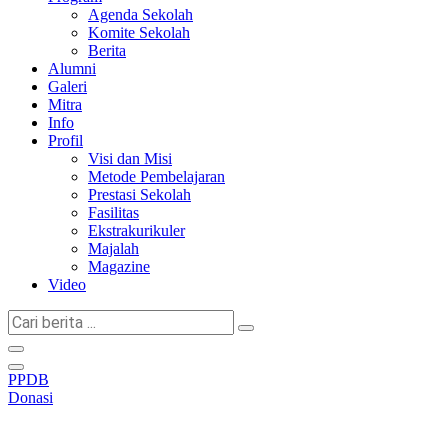
Agenda Sekolah
Komite Sekolah
Berita
Alumni
Galeri
Mitra
Info
Profil
Visi dan Misi
Metode Pembelajaran
Prestasi Sekolah
Fasilitas
Ekstrakurikuler
Majalah
Magazine
Video
Cari
berita
...
PPDB
Donasi