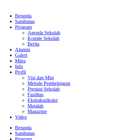
Lewati
ke
Beranda
konten
Sambutan
Program
Agenda Sekolah
Komite Sekolah
Berita
Alumni
Galeri
Mitra
Info
Profil
Visi dan Misi
Metode Pembelajaran
Prestasi Sekolah
Fasilitas
Ekstrakurikuler
Majalah
Magazine
Video
Beranda
Sambutan
Program