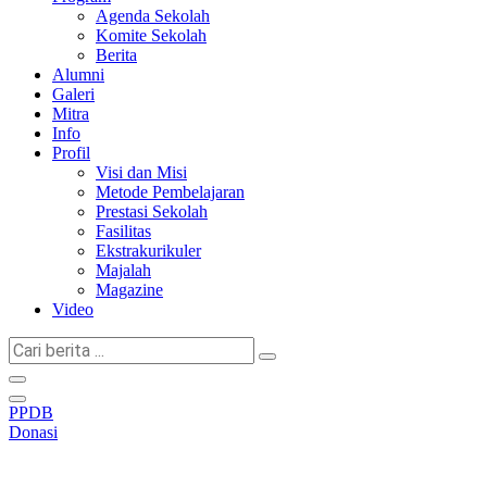
Agenda Sekolah
Komite Sekolah
Berita
Alumni
Galeri
Mitra
Info
Profil
Visi dan Misi
Metode Pembelajaran
Prestasi Sekolah
Fasilitas
Ekstrakurikuler
Majalah
Magazine
Video
Cari
berita
...
PPDB
Donasi