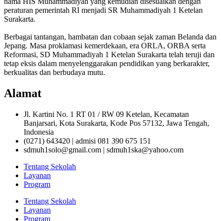
nama HIS Muhammadiyah yang kemudian disesuaikan dengan
peraturan pemerintah RI menjadi SR Muhammadiyah 1 Ketelan
Surakarta.
Berbagai tantangan, hambatan dan cobaan sejak zaman Belanda dan
Jepang. Masa proklamasi kemerdekaan, era ORLA, ORBA serta
Reformasi, SD Muhammadiyah 1 Ketelan Surakarta telah teruji dan
tetap eksis dalam menyelenggarakan pendidikan yang berkarakter,
berkualitas dan berbudaya mutu.
Alamat
Jl. Kartini No. 1 RT 01 / RW 09 Ketelan, Kecamatan
Banjarsari, Kota Surakarta, Kode Pos 57132, Jawa Tengah,
Indonesia
(0271) 643420 | admisi 081 390 675 151
sdmuh1solo@gmail.com | sdmuh1ska@yahoo.com
Tentang Sekolah
Layanan
Program
Tentang Sekolah
Layanan
Program