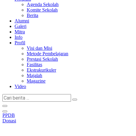
Agenda Sekolah
Komite Sekolah
Berita
Alumni
Galeri
Mitra
Info
Profil
Visi dan Misi
Metode Pembelajaran
Prestasi Sekolah
Fasilitas
Ekstrakurikuler
Majalah
Magazine
Video
Cari
berita
...
PPDB
Donasi