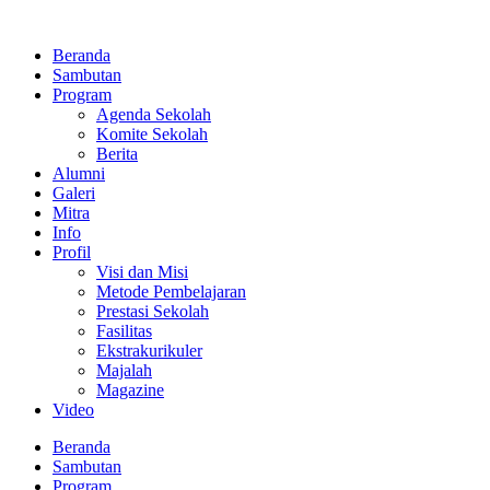
Lewati
ke
Beranda
konten
Sambutan
Program
Agenda Sekolah
Komite Sekolah
Berita
Alumni
Galeri
Mitra
Info
Profil
Visi dan Misi
Metode Pembelajaran
Prestasi Sekolah
Fasilitas
Ekstrakurikuler
Majalah
Magazine
Video
Beranda
Sambutan
Program