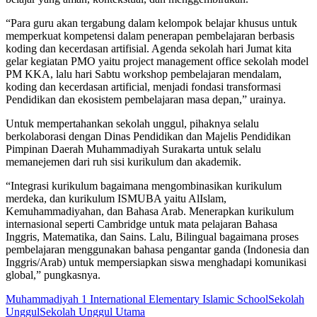
“Para guru akan tergabung dalam kelompok belajar khusus untuk
memperkuat kompetensi dalam penerapan pembelajaran berbasis
koding dan kecerdasan artifisial. Agenda sekolah hari Jumat kita
gelar kegiatan PMO yaitu project management office sekolah model
PM KKA, lalu hari Sabtu workshop pembelajaran mendalam,
koding dan kecerdasan artificial, menjadi fondasi transformasi
Pendidikan dan ekosistem pembelajaran masa depan,” urainya.
Untuk mempertahankan sekolah unggul, pihaknya selalu
berkolaborasi dengan Dinas Pendidikan dan Majelis Pendidikan
Pimpinan Daerah Muhammadiyah Surakarta untuk selalu
memanejemen dari ruh sisi kurikulum dan akademik.
“Integrasi kurikulum bagaimana mengombinasikan kurikulum
merdeka, dan kurikulum ISMUBA yaitu AlIslam,
Kemuhammadiyahan, dan Bahasa Arab. Menerapkan kurikulum
internasional seperti Cambridge untuk mata pelajaran Bahasa
Inggris, Matematika, dan Sains. Lalu, Bilingual bagaimana proses
pembelajaran menggunakan bahasa pengantar ganda (Indonesia dan
Inggris/Arab) untuk mempersiapkan siswa menghadapi komunikasi
global,” pungkasnya.
Muhammadiyah 1 International Elementary Islamic School
Sekolah
Unggul
Sekolah Unggul Utama