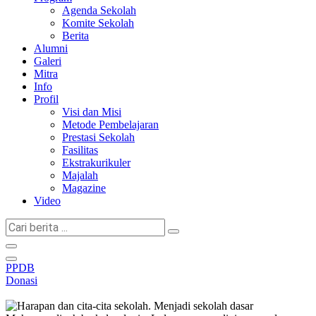
Agenda Sekolah
Komite Sekolah
Berita
Alumni
Galeri
Mitra
Info
Profil
Visi dan Misi
Metode Pembelajaran
Prestasi Sekolah
Fasilitas
Ekstrakurikuler
Majalah
Magazine
Video
Cari
berita
...
PPDB
Donasi