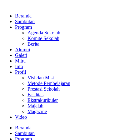
Lewati
ke
Beranda
konten
Sambutan
Program
Agenda Sekolah
Komite Sekolah
Berita
Alumni
Galeri
Mitra
Info
Profil
Visi dan Misi
Metode Pembelajaran
Prestasi Sekolah
Fasilitas
Ekstrakurikuler
Majalah
Magazine
Video
Beranda
Sambutan
Program