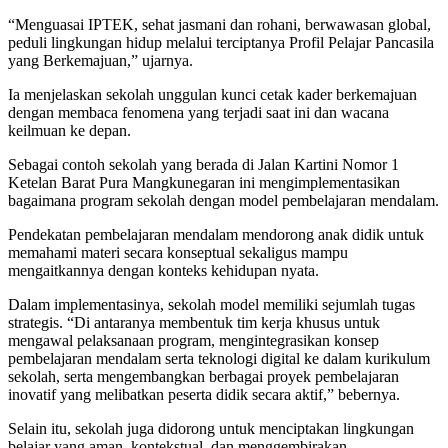
“Menguasai IPTEK, sehat jasmani dan rohani, berwawasan global,
peduli lingkungan hidup melalui terciptanya Profil Pelajar Pancasila
yang Berkemajuan,” ujarnya.
Ia menjelaskan sekolah unggulan kunci cetak kader berkemajuan
dengan membaca fenomena yang terjadi saat ini dan wacana
keilmuan ke depan.
Sebagai contoh sekolah yang berada di Jalan Kartini Nomor 1
Ketelan Barat Pura Mangkunegaran ini mengimplementasikan
bagaimana program sekolah dengan model pembelajaran mendalam.
Pendekatan pembelajaran mendalam mendorong anak didik untuk
memahami materi secara konseptual sekaligus mampu
mengaitkannya dengan konteks kehidupan nyata.
Dalam implementasinya, sekolah model memiliki sejumlah tugas
strategis. “Di antaranya membentuk tim kerja khusus untuk
mengawal pelaksanaan program, mengintegrasikan konsep
pembelajaran mendalam serta teknologi digital ke dalam kurikulum
sekolah, serta mengembangkan berbagai proyek pembelajaran
inovatif yang melibatkan peserta didik secara aktif,” bebernya.
Selain itu, sekolah juga didorong untuk menciptakan lingkungan
belajar yang aman, kontekstual, dan menggembirakan.