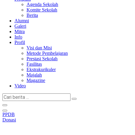
Agenda Sekolah
Komite Sekolah
Berita
Alumni
Galeri
Mitra
Info
Profil
Visi dan Misi
Metode Pembelajaran
Prestasi Sekolah
Fasilitas
Ekstrakurikuler
Majalah
Magazine
Video
Cari
berita
...
PPDB
Donasi