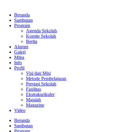
Lewati
ke
Beranda
konten
Sambutan
Program
Agenda Sekolah
Komite Sekolah
Berita
Alumni
Galeri
Mitra
Info
Profil
Visi dan Misi
Metode Pembelajaran
Prestasi Sekolah
Fasilitas
Ekstrakurikuler
Majalah
Magazine
Video
Beranda
Sambutan
Program