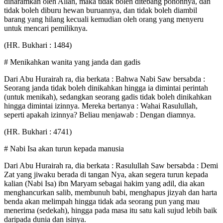
diharamkan oleh Allah, maka tidak boleh ditebang pohonnya, dan
tidak boleh diburu hewan buruannya, dan tidak boleh diambil
barang yang hilang kecuali kemudian oleh orang yang menyeru
untuk mencari pemiliknya.
(HR. Bukhari : 1484)
# Menikahkan wanita yang janda dan gadis
Dari Abu Hurairah ra, dia berkata : Bahwa Nabi Saw bersabda :
Seorang janda tidak boleh dinikahkan hingga ia dimintai perintah
(untuk menikah), sedangkan seorang gadis tidak boleh dinikahkan
hingga dimintai izinnya. Mereka bertanya : Wahai Rasulullah,
seperti apakah izinnya? Beliau menjawab : Dengan diamnya.
(HR. Bukhari : 4741)
# Nabi Isa akan turun kepada manusia
Dari Abu Hurairah ra, dia berkata : Rasulullah Saw bersabda : Demi
Zat yang jiwaku berada di tangan Nya, akan segera turun kepada
kalian (Nabi Isa) ibn Maryam sebagai hakim yang adil, dia akan
menghancurkan salib, membunuh babi, menghapus jizyah dan harta
benda akan melimpah hingga tidak ada seorang pun yang mau
menerima (sedekah), hingga pada masa itu satu kali sujud lebih baik
daripada dunia dan isinya.