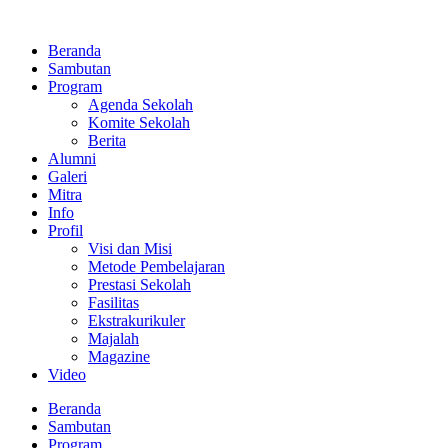
Lewati
ke
Beranda
konten
Sambutan
Program
Agenda Sekolah
Komite Sekolah
Berita
Alumni
Galeri
Mitra
Info
Profil
Visi dan Misi
Metode Pembelajaran
Prestasi Sekolah
Fasilitas
Ekstrakurikuler
Majalah
Magazine
Video
Beranda
Sambutan
Program