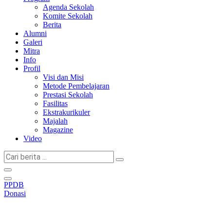
Agenda Sekolah
Komite Sekolah
Berita
Alumni
Galeri
Mitra
Info
Profil
Visi dan Misi
Metode Pembelajaran
Prestasi Sekolah
Fasilitas
Ekstrakurikuler
Majalah
Magazine
Video
Cari
berita
...
PPDB
Donasi