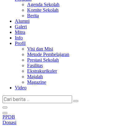
Agenda Sekolah
Komite Sekolah
Berita
Alumni
Galeri
Mitra
Info
Profil
Visi dan Misi
Metode Pembelajaran
Prestasi Sekolah
Fasilitas
Ekstrakurikuler
Majalah
Magazine
Video
Cari
berita
...
PPDB
Donasi