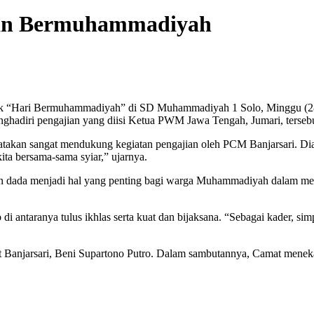
ian Bermuhammadiyah
k “Hari Bermuhammadiyah” di SD Muhammadiyah 1 Solo, Minggu (28/8/
adiri pengajian yang diisi Ketua PWM Jawa Tengah, Jumari, tersebu
kan sangat mendukung kegiatan pengajian oleh PCM Banjarsari. Dia 
ta bersama-sama syiar,” ujarnya.
an dada menjadi hal yang penting bagi warga Muhammadiyah dalam meng
 antaranya tulus ikhlas serta kuat dan bijaksana. “Sebagai kader, s
t Banjarsari, Beni Supartono Putro. Dalam sambutannya, Camat men