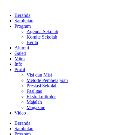
Lewati
ke
Beranda
konten
Sambutan
Program
Agenda Sekolah
Komite Sekolah
Berita
Alumni
Galeri
Mitra
Info
Profil
Visi dan Misi
Metode Pembelajaran
Prestasi Sekolah
Fasilitas
Ekstrakurikuler
Majalah
Magazine
Video
Beranda
Sambutan
Program