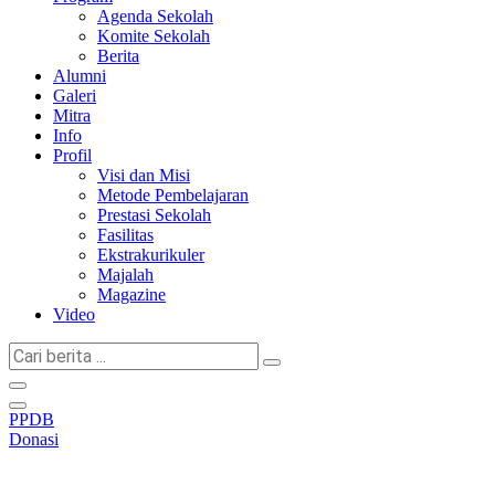
Agenda Sekolah
Komite Sekolah
Berita
Alumni
Galeri
Mitra
Info
Profil
Visi dan Misi
Metode Pembelajaran
Prestasi Sekolah
Fasilitas
Ekstrakurikuler
Majalah
Magazine
Video
Cari
berita
...
PPDB
Donasi