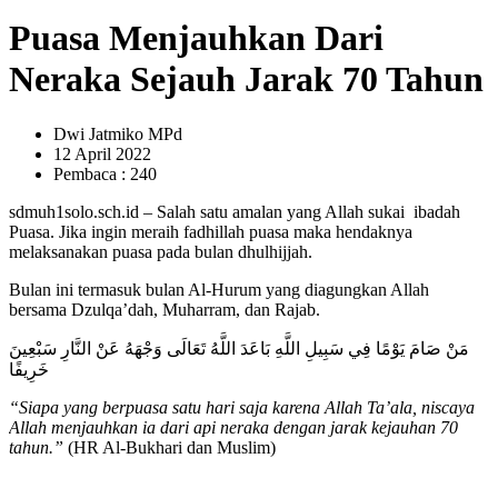
Puasa Menjauhkan Dari
Neraka Sejauh Jarak 70 Tahun
Dwi Jatmiko MPd
12 April 2022
Pembaca : 240
sdmuh1solo.sch.id – Salah satu amalan yang Allah sukai ibadah
Puasa. Jika ingin meraih fadhillah puasa maka hendaknya
melaksanakan puasa pada bulan dhulhijjah.
Bulan ini termasuk bulan Al-Hurum yang diagungkan Allah
bersama Dzulqa’dah, Muharram, dan Rajab.
مَنْ صَامَ يَوْمًا فِي سَبِيلِ اللَّهِ بَاعَدَ اللَّهُ تَعَالَى وَجْهَهُ عَنْ النَّارِ سَبْعِينَ
خَرِيفًا
“Siapa yang berpuasa satu hari saja karena Allah Ta’ala, niscaya
Allah menjauhkan ia dari api neraka dengan jarak kejauhan 70
tahun.”
(HR Al-Bukhari dan Muslim)