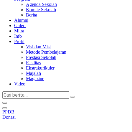
Agenda Sekolah
Komite Sekolah
Berita
Alumni
Galeri
Mitra
Info
Profil
Visi dan Misi
Metode Pembelajaran
Prestasi Sekolah
Fasilitas
Ekstrakurikuler
Majalah
Magazine
Video
Cari
berita
...
PPDB
Donasi