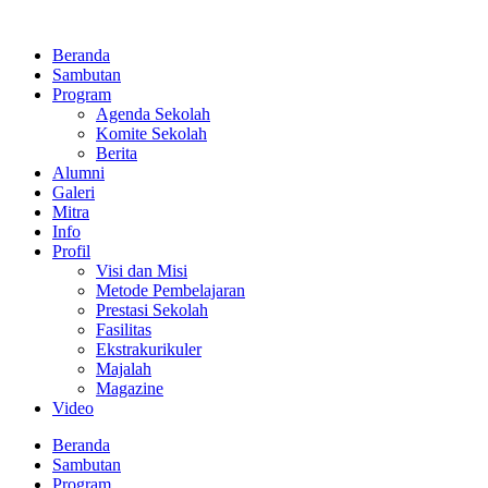
Lewati
ke
Beranda
konten
Sambutan
Program
Agenda Sekolah
Komite Sekolah
Berita
Alumni
Galeri
Mitra
Info
Profil
Visi dan Misi
Metode Pembelajaran
Prestasi Sekolah
Fasilitas
Ekstrakurikuler
Majalah
Magazine
Video
Beranda
Sambutan
Program