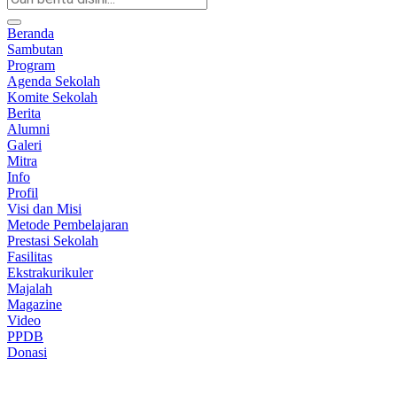
Beranda
Sambutan
Program
Agenda Sekolah
Komite Sekolah
Berita
Alumni
Galeri
Mitra
Info
Profil
Visi dan Misi
Metode Pembelajaran
Prestasi Sekolah
Fasilitas
Ekstrakurikuler
Majalah
Magazine
Video
PPDB
Donasi