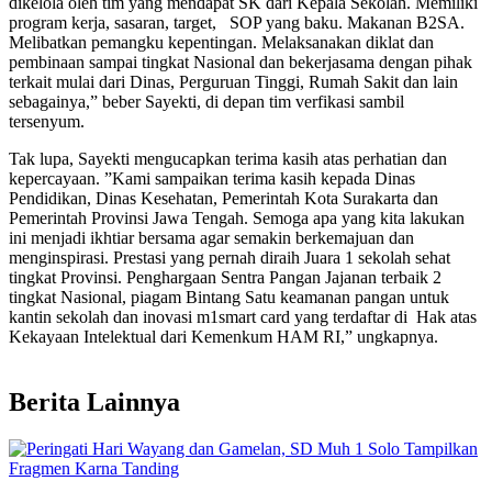
dikelola oleh tim yang mendapat SK dari Kepala Sekolah. Memiliki
program kerja, sasaran, target, SOP yang baku. Makanan B2SA.
Melibatkan pemangku kepentingan. Melaksanakan diklat dan
pembinaan sampai tingkat Nasional dan bekerjasama dengan pihak
terkait mulai dari Dinas, Perguruan Tinggi, Rumah Sakit dan lain
sebagainya,” beber Sayekti, di depan tim verfikasi sambil
tersenyum.
Tak lupa, Sayekti mengucapkan terima kasih atas perhatian dan
kepercayaan. ”Kami sampaikan terima kasih kepada Dinas
Pendidikan, Dinas Kesehatan, Pemerintah Kota Surakarta dan
Pemerintah Provinsi Jawa Tengah. Semoga apa yang kita lakukan
ini menjadi ikhtiar bersama agar semakin berkemajuan dan
menginspirasi. Prestasi yang pernah diraih Juara 1 sekolah sehat
tingkat Provinsi. Penghargaan Sentra Pangan Jajanan terbaik 2
tingkat Nasional, piagam Bintang Satu keamanan pangan untuk
kantin sekolah dan inovasi m1smart card yang terdaftar di Hak atas
Kekayaan Intelektual dari Kemenkum HAM RI,” ungkapnya.
Berita Lainnya