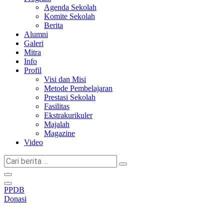
Agenda Sekolah
Komite Sekolah
Berita
Alumni
Galeri
Mitra
Info
Profil
Visi dan Misi
Metode Pembelajaran
Prestasi Sekolah
Fasilitas
Ekstrakurikuler
Majalah
Magazine
Video
Cari
berita
...
PPDB
Donasi