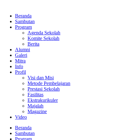
Lewati
ke
Beranda
konten
Sambutan
Program
Agenda Sekolah
Komite Sekolah
Berita
Alumni
Galeri
Mitra
Info
Profil
Visi dan Misi
Metode Pembelajaran
Prestasi Sekolah
Fasilitas
Ekstrakurikuler
Majalah
Magazine
Video
Beranda
Sambutan
Program