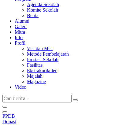
Agenda Sekolah
Komite Sekolah
Berita
Alumni
Galeri
Mitra
Info
Profil
Visi dan Misi
Metode Pembelajaran
Prestasi Sekolah
Fasilitas
Ekstrakurikuler
Majalah
Magazine
Video
Cari
berita
...
PPDB
Donasi