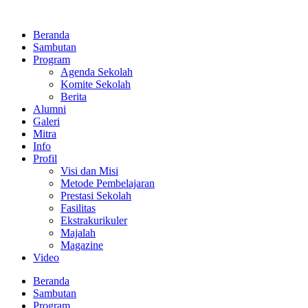
Lewati
ke
Beranda
konten
Sambutan
Program
Agenda Sekolah
Komite Sekolah
Berita
Alumni
Galeri
Mitra
Info
Profil
Visi dan Misi
Metode Pembelajaran
Prestasi Sekolah
Fasilitas
Ekstrakurikuler
Majalah
Magazine
Video
Beranda
Sambutan
Program