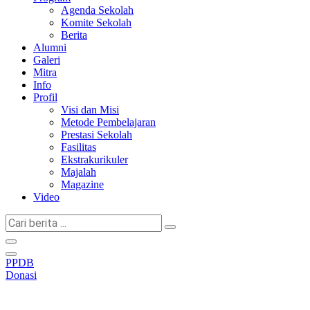
Agenda Sekolah
Komite Sekolah
Berita
Alumni
Galeri
Mitra
Info
Profil
Visi dan Misi
Metode Pembelajaran
Prestasi Sekolah
Fasilitas
Ekstrakurikuler
Majalah
Magazine
Video
Cari
berita
...
PPDB
Donasi