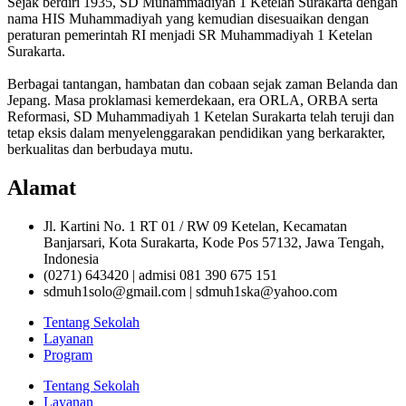
Sejak berdiri 1935, SD Muhammadiyah 1 Ketelan Surakarta dengan
nama HIS Muhammadiyah yang kemudian disesuaikan dengan
peraturan pemerintah RI menjadi SR Muhammadiyah 1 Ketelan
Surakarta.
Berbagai tantangan, hambatan dan cobaan sejak zaman Belanda dan
Jepang. Masa proklamasi kemerdekaan, era ORLA, ORBA serta
Reformasi, SD Muhammadiyah 1 Ketelan Surakarta telah teruji dan
tetap eksis dalam menyelenggarakan pendidikan yang berkarakter,
berkualitas dan berbudaya mutu.
Alamat
Jl. Kartini No. 1 RT 01 / RW 09 Ketelan, Kecamatan
Banjarsari, Kota Surakarta, Kode Pos 57132, Jawa Tengah,
Indonesia
(0271) 643420 | admisi 081 390 675 151
sdmuh1solo@gmail.com | sdmuh1ska@yahoo.com
Tentang Sekolah
Layanan
Program
Tentang Sekolah
Layanan