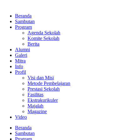
Lewati
ke
Beranda
konten
Sambutan
Program
Agenda Sekolah
Komite Sekolah
Berita
Alumni
Galeri
Mitra
Info
Profil
Visi dan Misi
Metode Pembelajaran
Prestasi Sekolah
Fasilitas
Ekstrakurikuler
Majalah
Magazine
Video
Beranda
Sambutan
Program