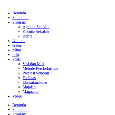
Lewati
ke
Beranda
konten
Sambutan
Program
Agenda Sekolah
Komite Sekolah
Berita
Alumni
Galeri
Mitra
Info
Profil
Visi dan Misi
Metode Pembelajaran
Prestasi Sekolah
Fasilitas
Ekstrakurikuler
Majalah
Magazine
Video
Beranda
Sambutan
Program