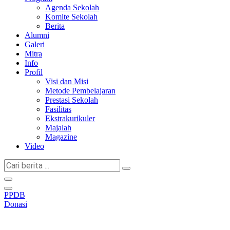
Agenda Sekolah
Komite Sekolah
Berita
Alumni
Galeri
Mitra
Info
Profil
Visi dan Misi
Metode Pembelajaran
Prestasi Sekolah
Fasilitas
Ekstrakurikuler
Majalah
Magazine
Video
Cari
berita
...
PPDB
Donasi