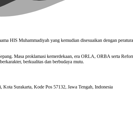
n nama HIS Muhammadiyah yang kemudian disesuaikan dengan peratu
n Jepang. Masa proklamasi kemerdekaan, era ORLA, ORBA serta Refo
berkarakter, berkualitas dan berbudaya mutu.
ri, Kota Surakarta, Kode Pos 57132, Jawa Tengah, Indonesia