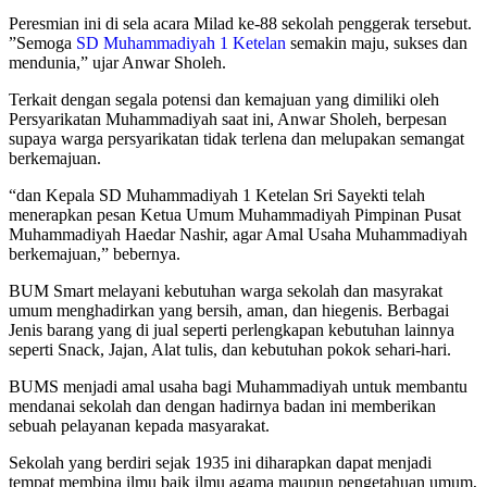
Peresmian ini di sela acara Milad ke-88 sekolah penggerak tersebut.
”Semoga
SD Muhammadiyah 1 Ketelan
semakin maju, sukses dan
mendunia,” ujar Anwar Sholeh.
Terkait dengan segala potensi dan kemajuan yang dimiliki oleh
Persyarikatan Muhammadiyah saat ini, Anwar Sholeh, berpesan
supaya warga persyarikatan tidak terlena dan melupakan semangat
berkemajuan.
“dan Kepala SD Muhammadiyah 1 Ketelan Sri Sayekti telah
menerapkan pesan Ketua Umum Muhammadiyah Pimpinan Pusat
Muhammadiyah Haedar Nashir, agar Amal Usaha Muhammadiyah
berkemajuan,” bebernya.
BUM Smart melayani kebutuhan warga sekolah dan masyrakat
umum menghadirkan yang bersih, aman, dan hiegenis. Berbagai
Jenis barang yang di jual seperti perlengkapan kebutuhan lainnya
seperti Snack, Jajan, Alat tulis, dan kebutuhan pokok sehari-hari.
BUMS menjadi amal usaha bagi Muhammadiyah untuk membantu
mendanai sekolah dan dengan hadirnya badan ini memberikan
sebuah pelayanan kepada masyarakat.
Sekolah yang berdiri sejak 1935 ini diharapkan dapat menjadi
tempat membina ilmu baik ilmu agama maupun pengetahuan umum,