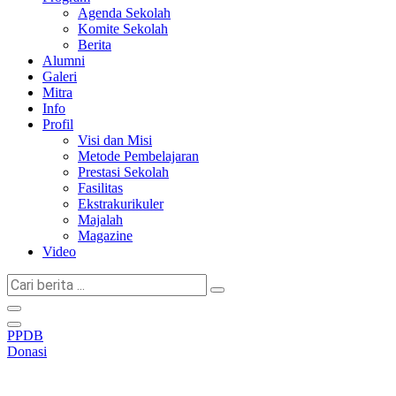
Agenda Sekolah
Komite Sekolah
Berita
Alumni
Galeri
Mitra
Info
Profil
Visi dan Misi
Metode Pembelajaran
Prestasi Sekolah
Fasilitas
Ekstrakurikuler
Majalah
Magazine
Video
Cari
berita
...
PPDB
Donasi