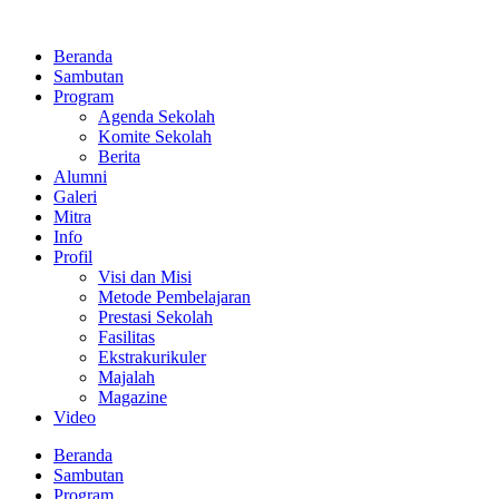
Lewati
ke
Beranda
konten
Sambutan
Program
Agenda Sekolah
Komite Sekolah
Berita
Alumni
Galeri
Mitra
Info
Profil
Visi dan Misi
Metode Pembelajaran
Prestasi Sekolah
Fasilitas
Ekstrakurikuler
Majalah
Magazine
Video
Beranda
Sambutan
Program