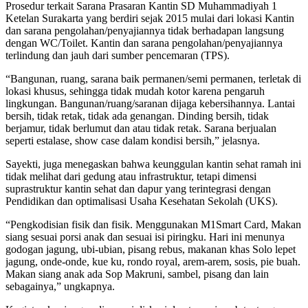
Prosedur terkait Sarana Prasaran Kantin SD Muhammadiyah 1
Ketelan Surakarta yang berdiri sejak 2015 mulai dari lokasi Kantin
dan sarana pengolahan/penyajiannya tidak berhadapan langsung
dengan WC/Toilet. Kantin dan sarana pengolahan/penyajiannya
terlindung dan jauh dari sumber pencemaran (TPS).
“Bangunan, ruang, sarana baik permanen/semi permanen, terletak di
lokasi khusus, sehingga tidak mudah kotor karena pengaruh
lingkungan. Bangunan/ruang/saranan dijaga kebersihannya. Lantai
bersih, tidak retak, tidak ada genangan. Dinding bersih, tidak
berjamur, tidak berlumut dan atau tidak retak. Sarana berjualan
seperti estalase, show case dalam kondisi bersih,” jelasnya.
Sayekti, juga menegaskan bahwa keunggulan kantin sehat ramah ini
tidak melihat dari gedung atau infrastruktur, tetapi dimensi
suprastruktur kantin sehat dan dapur yang terintegrasi dengan
Pendidikan dan optimalisasi Usaha Kesehatan Sekolah (UKS).
“Pengkodisian fisik dan fisik. Menggunakan M1Smart Card, Makan
siang sesuai porsi anak dan sesuai isi piringku. Hari ini menunya
godogan jagung, ubi-ubian, pisang rebus, makanan khas Solo lepet
jagung, onde-onde, kue ku, rondo royal, arem-arem, sosis, pie buah.
Makan siang anak ada Sop Makruni, sambel, pisang dan lain
sebagainya,” ungkapnya.