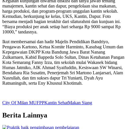
Kegiatan kunjungan diwarnai diskusi dan tanya jawab tentang
manajemen, kantin sehat dan dapur, pengelolaan sisa makanan,
harga produksi, dan program-program unggulan kantin sekolah.
Kemudian, berkunjung ke kelas, UKS, Kantin, Dapur. Foto
bersama menjadi bagian terakhir dari silaturahmi dan kunjuan ini.
“Biaya produksi per anak setiap hari seharga Rp 9000 sampai Rp
10000,” tandasnya.
Ikut membersamai dan hadir Majelis Pendidikan Bandriyo,
Pengawas Kartono, Ketua Komite Harminto, Kasubag Umum dan
Kepegawaian DKPP Kota Bandung Jawa Barat Nanang
Zulkarnaen, Kabid Bappeda Solo Sultan, Dinas Ketahanan Pangan
Kota Semarang Fanny Izza, tim sekolah mulai Wakasek bidang
Humas Jatmiko, AIK Ahmad Syaifuddin, Kesiswaan SW Winarsi,
Bendahara Ria Susatim, Penerjemah Sri Martono Lanjarsari, Alam
Nasrullah, dan tim sukses dapur Tri Yuniarti, Dyah Ayu
Ratnaningsih, serta Eny Khusnul Khotimah.
City Of Milan MUFPP
Kantin Sehat
Makan Siang
Berita Lainnya