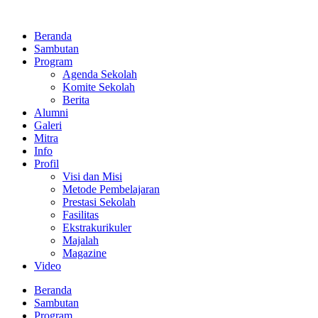
Lewati
ke
Beranda
konten
Sambutan
Program
Agenda Sekolah
Komite Sekolah
Berita
Alumni
Galeri
Mitra
Info
Profil
Visi dan Misi
Metode Pembelajaran
Prestasi Sekolah
Fasilitas
Ekstrakurikuler
Majalah
Magazine
Video
Beranda
Sambutan
Program