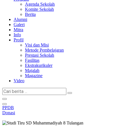
Agenda Sekolah
Komite Sekolah
Berita
Alumni
Galeri
Mitra
Info
Profil
Visi dan Misi
Metode Pembelajaran
Prestasi Sekolah
Fasilitas
Ekstrakurikuler
Majalah
Magazine
Video
Cari
berita
...
PPDB
Donasi