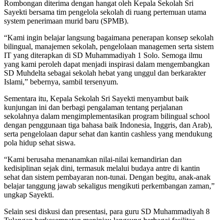
Rombongan diterima dengan hangat oleh Kepala Sekolah Sri
Sayekti bersama tim pengelola sekolah di ruang pertemuan utama
system penerimaan murid baru (SPMB).
“Kami ingin belajar langsung bagaimana penerapan konsep sekolah
bilingual, manajemen sekolah, pengelolaan managemen serta sistem
IT yang diterapkan di SD Muhammadiyah 1 Solo. Semoga ilmu
yang kami peroleh dapat menjadi inspirasi dalam mengembangkan
SD Muhdelta sebagai sekolah hebat yang unggul dan berkarakter
Islami,” bebernya, sambil tersenyum.
Sementara itu, Kepala Sekolah Sri Sayekti menyambut baik
kunjungan ini dan berbagi pengalaman tentang perjalanan
sekolahnya dalam mengimplementasikan program bilingual school
dengan penggunaan tiga bahasa baik Indonesia, Inggris, dan Arab),
serta pengelolaan dapur sehat dan kantin cashless yang mendukung
pola hidup sehat siswa.
“Kami berusaha menanamkan nilai-nilai kemandirian dan
kedisiplinan sejak dini, termasuk melalui budaya antre di kantin
sehat dan sistem pembayaran non-tunai. Dengan begitu, anak-anak
belajar tanggung jawab sekaligus mengikuti perkembangan zaman,”
ungkap Sayekti.
Selain sesi diskusi dan presentasi, para guru SD Muhammadiyah 8