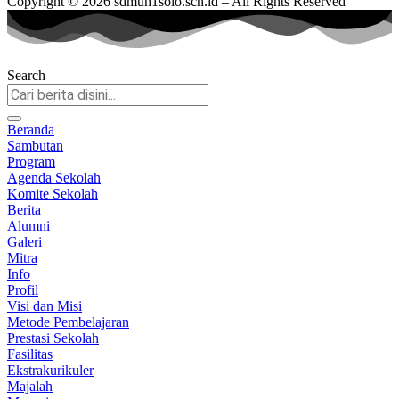
Copyright © 2026 sdmuh1solo.sch.id – All Rights Reserved
Search
Beranda
Sambutan
Program
Agenda Sekolah
Komite Sekolah
Berita
Alumni
Galeri
Mitra
Info
Profil
Visi dan Misi
Metode Pembelajaran
Prestasi Sekolah
Fasilitas
Ekstrakurikuler
Majalah