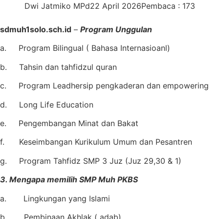
Dwi Jatmiko MPd
22 April 2026
Pembaca : 173
sdmuh1solo.sch.id
–
Program Unggulan
a. Program Bilingual ( Bahasa Internasioanl)
b. Tahsin dan tahfidzul quran
c. Program Leadhersip pengkaderan dan empowering
d. Long Life Education
e. Pengembangan Minat dan Bakat
f. Keseimbangan Kurikulum Umum dan Pesantren
g. Program Tahfidz SMP 3 Juz (Juz 29,30 & 1)
3. Mengapa memilih SMP Muh PKBS
a. Lingkungan yang Islami
b. Pembinaan Akhlak ( adab)