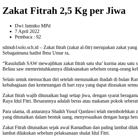
Zakat Fitrah 2,5 Kg per Jiwa
Dwi Jatmiko MPd
7 April 2022
Pembaca : 92
sdmuh1solo.sch.id – Zakat fitrah (zakat al-fitr) merupakan zakat yan
Sebagaimana hadist Ibnu Umar ra,
“Rasulullah SAW mewajibkan zakat fitrah satu sha’ kurma atau satu
Beliau saw memerintahkannya dilaksanakan sebelum orang-orang kel
Selain untuk mensucikan diri setelah menunaikan ibadah di bulan Ra
kebahagiaan dan kemenangan di hari raya yang dapat dirasakan semu
Zakat fitrah wajib ditunaikan bagi setiap jiwa, dengan syarat berag
Raya Idul Fitri. Besarannya adalah beras atau makanan pokok seberat 2
Para ulama, di antaranya Shaikh Yusuf Qardawi telah membolehkan za
yang ditunaikan dalam bentuk uang, menyesuaikan dengan harga ber
Zakat Fitrah ditunaikan sejak awal Ramadhan dan paling lambat dilak
lambat dilakukan sebelum pelaksanaan shalat Idul Fitri.