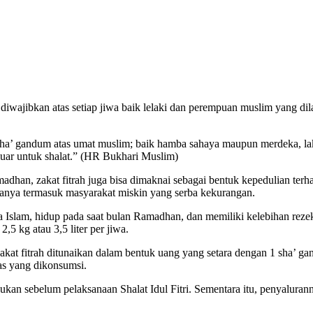
g diwajibkan atas setiap jiwa baik lelaki dan perempuan muslim yang d
 sha’ gandum atas umat muslim; baik hamba sahaya maupun merdeka, la
uar untuk shalat.” (HR Bukhari Muslim)
madhan, zakat fitrah juga bisa dimaknai sebagai bentuk kepedulian t
anya termasuk masyarakat miskin yang serba kekurangan.
ama Islam, hidup pada saat bulan Ramadhan, dan memiliki kelebihan re
,5 kg atau 3,5 liter per jiwa.
kat fitrah ditunaikan dalam bentuk uang yang setara dengan 1 sha’ gan
as yang dikonsumsi.
ukan sebelum pelaksanaan Shalat Idul Fitri. Sementara itu, penyaluran