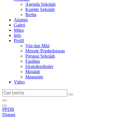
Agenda Sekolah
Komite Sekolah
Berita
Alumni
Galeri
Mitra
Info
Profil
Visi dan Misi
Metode Pembelajaran
Prestasi Sekolah
Fasilitas
Ekstrakurikuler
Majalah
Magazine
Video
Cari
berita
...
PPDB
Donasi