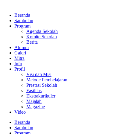
Lewati
ke
Beranda
konten
Sambutan
Program
Agenda Sekolah
Komite Sekolah
Berita
Alumni
Galeri
Mitra
Info
Profil
Visi dan Misi
Metode Pembelajaran
Prestasi Sekolah
Fasilitas
Ekstrakurikuler
Majalah
Magazine
Video
Beranda
Sambutan
Program