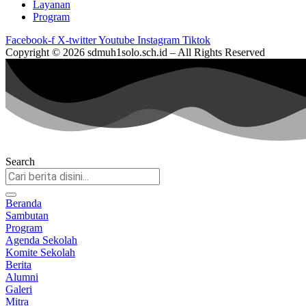
Layanan
Program
Facebook-f
X-twitter
Youtube
Instagram
Tiktok
Copyright © 2026 sdmuh1solo.sch.id – All Rights Reserved
Search
Beranda
Sambutan
Program
Agenda Sekolah
Komite Sekolah
Berita
Alumni
Galeri
Mitra