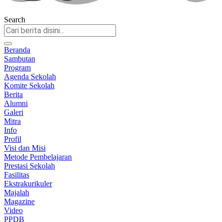
Search
Beranda
Sambutan
Program
Agenda Sekolah
Komite Sekolah
Berita
Alumni
Galeri
Mitra
Info
Profil
Visi dan Misi
Metode Pembelajaran
Prestasi Sekolah
Fasilitas
Ekstrakurikuler
Majalah
Magazine
Video
PPDB