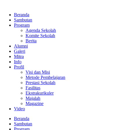
Lewati
ke
Beranda
konten
Sambutan
Program
Agenda Sekolah
Komite Sekolah
Berita
Alumni
Galeri
Mitra
Info
Profil
Visi dan Misi
Metode Pembelajaran
Prestasi Sekolah
Fasilitas
Ekstrakurikuler
Majalah
Magazine
Video
Beranda
Sambutan
Program