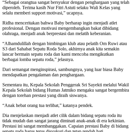
“Sebagai orangtua sangat bersyukur dengan penghargaan yang telah
diperoleh. Terima kasih Nur Fitri Astuti selaku Wali Kelas yang
selalu memberi support motivasi,” ucapnya.
Ridha menceritakan bahwa Baby berharap ingin menjadi atlet
profesional. Dengan motivasi mengembangkan bakat dibidang
olahraga, menjadi anak berprestasi dan melatih keberanian.
“Alhamdulillah dengan bimbingan klub atau pelatih Om Ruwi atau
S3 dari Sahabat Sepatu Roda Solo, akhirnya anak kita semakin
lancar bermain sepatu roda dan kami mencoba mengikutkan
berbagai lomba sepatu roda,” jelasnya.
Dari semangat menginspirasi, sambungnya, yang luar biasa Baby
mendapatkan pengalaman dan penghargaan.
Sementara itu, Kepala Sekolah Penggerak Sri Sayekti melalui Wakil
Kepala Sekolah bidang Humas Jatmiko mengaku sangat bergembira
dengan torehan prestasi yang diraih siswanya.
“Anak hebat orang tua terlibat,” katanya pendek.
Dia menjelaskan menjadi atlet cilik dalam bidang sepatu roda itu
tidak mudah dan sangat jarang diminati anak-anak di era kekinian.
Prestasi ini sangat membanggakan. Capaian prestasi Baby di bidang
sepatu roda harus terus disyukuri dan tetap rendah hati.