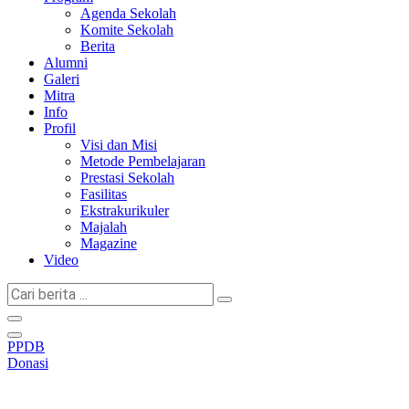
Agenda Sekolah
Komite Sekolah
Berita
Alumni
Galeri
Mitra
Info
Profil
Visi dan Misi
Metode Pembelajaran
Prestasi Sekolah
Fasilitas
Ekstrakurikuler
Majalah
Magazine
Video
Cari
berita
...
PPDB
Donasi