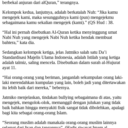
berbekal anjuran dari alQuran,” terangnya.
Kelompok kedua, lanjutnya, adalah berkatalah Nuh: “Jika kamu
mengejek kami, maka sesungguhnya kami (pun) mengejekmu
sebagaimana kamu sekalian mengejek (kami).” (QS Hud : 38.
“Hal ini pernah disebutkan Al-Quran ketika menyinggung umat
Nabi Nuh yang mengejek Nabi Nuh ketika hendak membuat
bahtera,” kata dia.
Sedangkan kelompok ketiga, jelas Jatmiko salah satu Da’i
Standardisasi Majelis Ulama Indonesia, adalah Istilah yang ketiga
adalah talmiz, saling mencela. Disebutkan dalam surah al-Hujurat
ayat 11.
“Hai orang-orang yang beriman, janganlah sekumpulan orang laki-
laki merendahkan kumpulan yang lain, boleh jadi yang ditertawakan
itu lebih baik dari mereka,” bebernya.
Jatmiko menjelaskan, tindakan bullying sebagaimana di atas, yaitu
mengejek, mengolok-olok, memanggil dengan julukan yang tidak
baik bahkan hingga menyakiti fisik sangat tidak dibolehkan, apalagi
bagi kita sebagai orang-orang Islam.
“Seorang muslim adalah manakala orang-orang muslim lainnya
selamat dari lisan dan tangannya”. (Hadis riwayat Imam al-