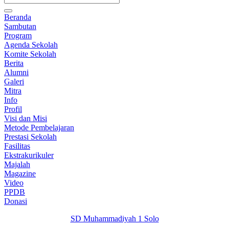
Beranda
Sambutan
Program
Agenda Sekolah
Komite Sekolah
Berita
Alumni
Galeri
Mitra
Info
Profil
Visi dan Misi
Metode Pembelajaran
Prestasi Sekolah
Fasilitas
Ekstrakurikuler
Majalah
Magazine
Video
PPDB
Donasi
SD Muhammadiyah 1 Solo