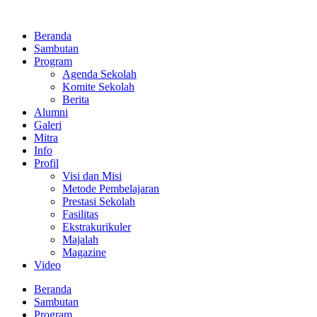
Lewati
ke
Beranda
konten
Sambutan
Program
Agenda Sekolah
Komite Sekolah
Berita
Alumni
Galeri
Mitra
Info
Profil
Visi dan Misi
Metode Pembelajaran
Prestasi Sekolah
Fasilitas
Ekstrakurikuler
Majalah
Magazine
Video
Beranda
Sambutan
Program