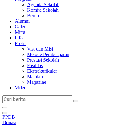
Agenda Sekolah
Komite Sekolah
Berita
Alumni
Galeri
Mitra
Info
Profil
Visi dan Misi
Metode Pembelajaran
Prestasi Sekolah
Fasilitas
Ekstrakurikuler
Majalah
Magazine
Video
Cari
berita
...
PPDB
Donasi