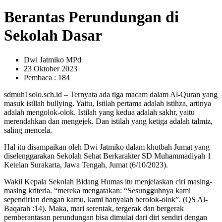
Berantas Perundungan di
Sekolah Dasar
Dwi Jatmiko MPd
23 Oktober 2023
Pembaca : 184
sdmuh1solo.sch.id – Ternyata ada tiga macam dalam Al-Quran yang
masuk istllah bullying. Yaitu, Istilah pertama adalah istihza, artinya
adalah mengolok-olok. Istilah yang kedua adalah sakhr, yaitu
merendahkan dan mengejek. Dan istilah yang ketiga adalah talmiz,
saling mencela.
Hal itu disampaikan oleh Dwi Jatmiko dalam khutbah Jumat yang
diselenggarakan Sekolah Sehat Berkarakter SD Muhammadiyah 1
Ketelan Surakarta, Jawa Tengah, Jumat (6/10/2023).
Wakil Kepala Sekolah Bidang Humas itu menjelaskan ciri masing-
masing kriteria. “mereka mengatakan: “Sesungguhnya kami
sependirian dengan kamu, kami hanyalah berolok-olok”. (QS Al-
Baqarah :14). Maka, mari serentak, tergerak dan bergerak
pemberantasan perundungan bisa dimulai dari diri sendiri dengan