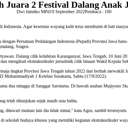
 Juara 2 Festival Dalang Anak 
Dwi Jatmiko MPd
19 September 2022
Pembaca : 100
i Indonesia. Agar kesenian wayang kulit terus membumi di hati masyara
dengan Persatuan Pedalangan Indonesia (Pepadi) Provinsi Jawa baru-
gmalang, Sragen.
yawan. Dalang cilik kelahiran Karanganyar, Jawa Tengah, 10 Juni 201
dan mengikuti ekstrakurikuler jurnalistik cilik binaan Wakil Kepala 
 Remaja tingkat Provinsi Jawa Tengah tahun 2022 dan berhak mewakili
 SD Muhammadiyah 1 Ketelan Surakarta, Sabtu (17/9/2022).
lama dua minggu di Sanggar Sarotama. Di bawah asuhan Mujiyono Skar, s
 telah ditunjukan sejak masih usia balita.
 ditawari mainan lain dia tidak minat,” kata Agus, sambil tersenyum
i sekolah budaya khusus yang memiliki kegiatan ekstrakurikuler wa