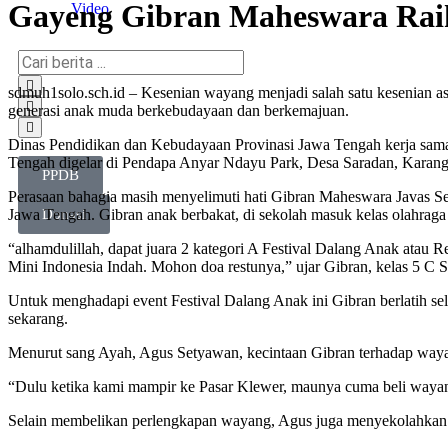
Gayeng Gibran Maheswara Raih
Video
sdmuh1solo.sch.id – Kesenian wayang menjadi salah satu kesenian asl
generasi anak muda berkebudayaan dan berkemajuan.
Dinas Pendidikan dan Kebudayaan Provinasi Jawa Tengah kerja sama 
Tengah digelar di Pendapa Anyar Ndayu Park, Desa Saradan, Karan
PPDB
Perasaan bahagia masih menyelimuti hati Gibran Maheswara Javas Set
Jawa Tengah. Gibran anak berbakat, di sekolah masuk kelas olahraga 
Donasi
“alhamdulillah, dapat juara 2 kategori A Festival Dalang Anak atau
Mini Indonesia Indah. Mohon doa restunya,” ujar Gibran, kelas 5 C
Untuk menghadapi event Festival Dalang Anak ini Gibran berlatih se
sekarang.
Menurut sang Ayah, Agus Setyawan, kecintaan Gibran terhadap wayang
“Dulu ketika kami mampir ke Pasar Klewer, maunya cuma beli wayang,
Selain membelikan perlengkapan wayang, Agus juga menyekolahkan d