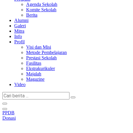
Agenda Sekolah
Komite Sekolah
Berita
Alumni
Galeri
Mitra
Info
Profil
Visi dan Misi
Metode Pembelajaran
Prestasi Sekolah
Fasilitas
Ekstrakurikuler
Majalah
Magazine
Video
Cari
berita
...
PPDB
Donasi