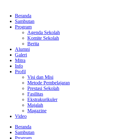
Lewati
ke
Beranda
konten
Sambutan
Program
Agenda Sekolah
Komite Sekolah
Berita
Alumni
Galeri
Mitra
Info
Profil
Visi dan Misi
Metode Pembelajaran
Prestasi Sekolah
Fasilitas
Ekstrakurikuler
Majalah
Magazine
Video
Beranda
Sambutan
Program