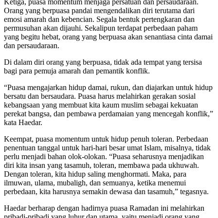
Ketiga, puasa momentum menjaga persatuan dan persaudaraan.
Orang yang berpuasa pandai mengendalikan diri terutama dari
emosi amarah dan kebencian. Segala bentuk pertengkaran dan
permusuhan akan dijauhi. Sekalipun terdapat perbedaan paham
yang begitu hebat, orang yang berpuasa akan senantiasa cinta damai
dan persaudaraan.
Di dalam diri orang yang berpuasa, tidak ada tempat yang tersisa
bagi para pemuja amarah dan pemantik konflik.
“Puasa mengajarkan hidup damai, rukun, dan diajarkan untuk hidup
bersatu dan bersaudara. Puasa harus melahirkan gerakan sosial
kebangsaan yang membuat kita kaum muslim sebagai kekuatan
perekat bangsa, dan pembawa perdamaian yang mencegah konflik,”
kata Haedar.
Keempat, puasa momentum untuk hidup penuh toleran. Perbedaan
penentuan tanggal untuk hari-hari besar umat Islam, misalnya, tidak
perlu menjadi bahan olok-olokan. “Puasa seharusnya menjadikan
diri kita insan yang tasamuh, toleran, membawa pada ukhuwah.
Dengan toleran, kita hidup saling menghormati. Maka, para
ilmuwan, ulama, mubaligh, dan semuanya, ketika menemui
perbedaan, kita harusnya semakin dewasa dan tasamuh,” tegasnya.
Haedar berharap dengan hadirnya puasa Ramadan ini melahirkan
pribadi-pribadi yang luhur dan utama, yaitu menjadi orang yang