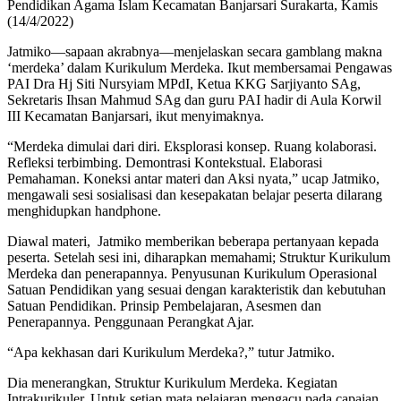
Pendidikan Agama Islam Kecamatan Banjarsari Surakarta, Kamis
(14/4/2022)
Jatmiko—sapaan akrabnya—menjelaskan secara gamblang makna
‘merdeka’ dalam Kurikulum Merdeka. Ikut membersamai Pengawas
PAI Dra Hj Siti Nursyiam MPdI, Ketua KKG Sarjiyanto SAg,
Sekretaris Ihsan Mahmud SAg dan guru PAI hadir di Aula Korwil
III Kecamatan Banjarsari, ikut menyimaknya.
“Merdeka dimulai dari diri. Eksplorasi konsep. Ruang kolaborasi.
Refleksi terbimbing. Demontrasi Kontekstual. Elaborasi
Pemahaman. Koneksi antar materi dan Aksi nyata,” ucap Jatmiko,
mengawali sesi sosialisasi dan kesepakatan belajar peserta dilarang
menghidupkan handphone.
Diawal materi, Jatmiko memberikan beberapa pertanyaan kepada
peserta. Setelah sesi ini, diharapkan memahami; Struktur Kurikulum
Merdeka dan penerapannya. Penyusunan Kurikulum Operasional
Satuan Pendidikan yang sesuai dengan karakteristik dan kebutuhan
Satuan Pendidikan. Prinsip Pembelajaran, Asesmen dan
Penerapannya. Penggunaan Perangkat Ajar.
“Apa kekhasan dari Kurikulum Merdeka?,” tutur Jatmiko.
Dia menerangkan, Struktur Kurikulum Merdeka. Kegiatan
Intrakurikuler. Untuk setiap mata pelajaran mengacu pada capaian