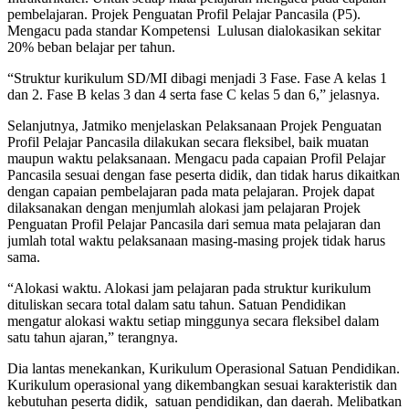
pembelajaran. Projek Penguatan Profil Pelajar Pancasila (P5).
Mengacu pada standar Kompetensi Lulusan dialokasikan sekitar
20% beban belajar per tahun.
“Struktur kurikulum SD/MI dibagi menjadi 3 Fase. Fase A kelas 1
dan 2. Fase B kelas 3 dan 4 serta fase C kelas 5 dan 6,” jelasnya.
Selanjutnya, Jatmiko menjelaskan Pelaksanaan Projek Penguatan
Profil Pelajar Pancasila dilakukan secara fleksibel, baik muatan
maupun waktu pelaksanaan. Mengacu pada capaian Profil Pelajar
Pancasila sesuai dengan fase peserta didik, dan tidak harus dikaitkan
dengan capaian pembelajaran pada mata pelajaran. Projek dapat
dilaksanakan dengan menjumlah alokasi jam pelajaran Projek
Penguatan Profil Pelajar Pancasila dari semua mata pelajaran dan
jumlah total waktu pelaksanaan masing-masing projek tidak harus
sama.
“Alokasi waktu. Alokasi jam pelajaran pada struktur kurikulum
dituliskan secara total dalam satu tahun. Satuan Pendidikan
mengatur alokasi waktu setiap minggunya secara fleksibel dalam
satu tahun ajaran,” terangnya.
Dia lantas menekankan, Kurikulum Operasional Satuan Pendidikan.
Kurikulum operasional yang dikembangkan sesuai karakteristik dan
kebutuhan peserta didik, satuan pendidikan, dan daerah. Melibatkan