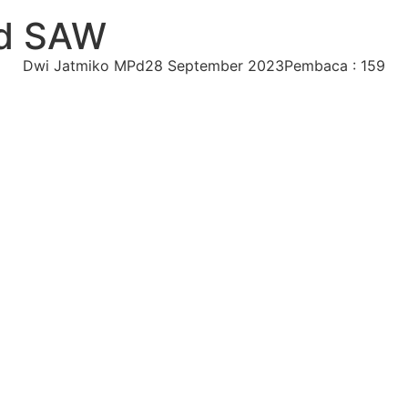
d SAW
Dwi Jatmiko MPd
28 September 2023
Pembaca : 159