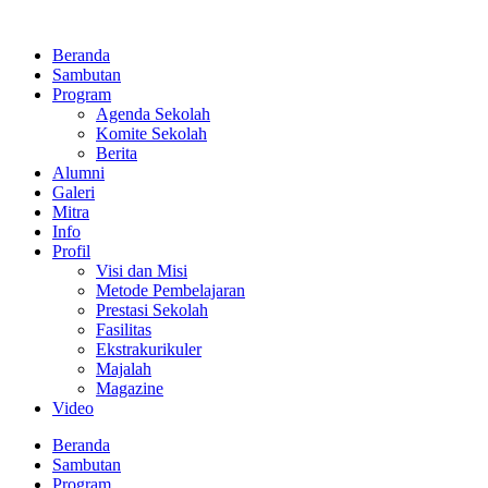
Lewati
ke
Beranda
konten
Sambutan
Program
Agenda Sekolah
Komite Sekolah
Berita
Alumni
Galeri
Mitra
Info
Profil
Visi dan Misi
Metode Pembelajaran
Prestasi Sekolah
Fasilitas
Ekstrakurikuler
Majalah
Magazine
Video
Beranda
Sambutan
Program