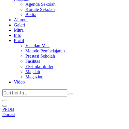
Agenda Sekolah
Komite Sekolah
Berita
Alumni
Galeri
Mitra
Info
Profil
Visi dan Misi
Metode Pembelajaran
Prestasi Sekolah
Fasilitas
Ekstrakurikuler
Majalah
Magazine
Video
Cari
berita
...
PPDB
Donasi