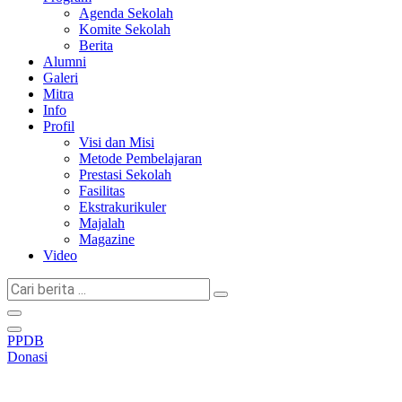
Agenda Sekolah
Komite Sekolah
Berita
Alumni
Galeri
Mitra
Info
Profil
Visi dan Misi
Metode Pembelajaran
Prestasi Sekolah
Fasilitas
Ekstrakurikuler
Majalah
Magazine
Video
Cari
berita
...
PPDB
Donasi