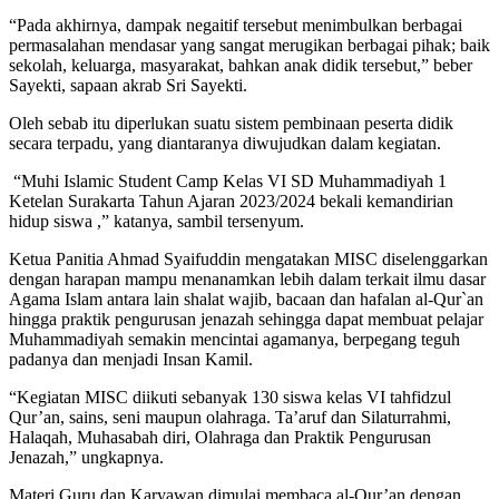
“Pada akhirnya, dampak negaitif tersebut menimbulkan berbagai
permasalahan mendasar yang sangat merugikan berbagai pihak; baik
sekolah, keluarga, masyarakat, bahkan anak didik tersebut,” beber
Sayekti, sapaan akrab Sri Sayekti.
Oleh sebab itu diperlukan suatu sistem pembinaan peserta didik
secara terpadu, yang diantaranya diwujudkan dalam kegiatan.
“Muhi Islamic Student Camp Kelas VI SD Muhammadiyah 1
Ketelan Surakarta Tahun Ajaran 2023/2024 bekali kemandirian
hidup siswa ,” katanya, sambil tersenyum.
Ketua Panitia Ahmad Syaifuddin mengatakan MISC diselenggarkan
dengan harapan mampu menanamkan lebih dalam terkait ilmu dasar
Agama Islam antara lain shalat wajib, bacaan dan hafalan al-Qur`an
hingga praktik pengurusan jenazah sehingga dapat membuat pelajar
Muhammadiyah semakin mencintai agamanya, berpegang teguh
padanya dan menjadi Insan Kamil.
“Kegiatan MISC diikuti sebanyak 130 siswa kelas VI tahfidzul
Qur’an, sains, seni maupun olahraga. Ta’aruf dan Silaturrahmi,
Halaqah, Muhasabah diri, Olahraga dan Praktik Pengurusan
Jenazah,” ungkapnya.
Materi Guru dan Karyawan dimulai membaca al-Qur’an dengan