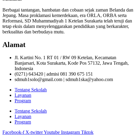
Berbagai tantangan, hambatan dan cobaan sejak zaman Belanda dan
Jepang. Masa proklamasi kemerdekaan, era ORLA, ORBA serta
Reformasi, SD Muhammadiyah 1 Ketelan Surakarta telah teruji dan
tetap eksis dalam menyelenggarakan pendidikan yang berkarakter,
berkualitas dan berbudaya mutu.
Alamat
Jl. Kartini No. 1 RT 01 / RW 09 Ketelan, Kecamatan
Banjarsari, Kota Surakarta, Kode Pos 57132, Jawa Tengah,
Indonesia
(0271) 643420 | admisi 081 390 675 151
sdmuh1solo@gmail.com | sdmuh1ska@yahoo.com
Tentang Sekolah
Layanan
Program
Tentang Sekolah
Layanan
Program
Facebook-f
X-twitter
Youtube
Instagram
Tiktok