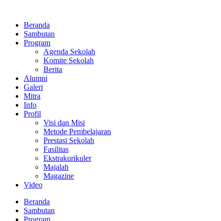
Lewati
ke
Beranda
konten
Sambutan
Program
Agenda Sekolah
Komite Sekolah
Berita
Alumni
Galeri
Mitra
Info
Profil
Visi dan Misi
Metode Pembelajaran
Prestasi Sekolah
Fasilitas
Ekstrakurikuler
Majalah
Magazine
Video
Beranda
Sambutan
Program