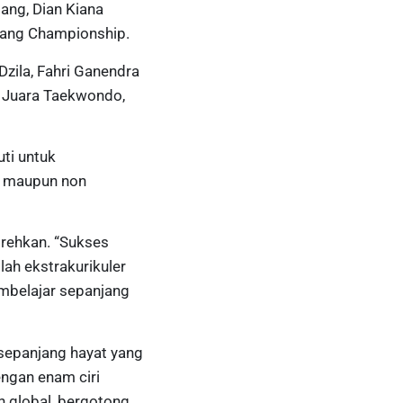
ang, Dian Kiana
elang Championship.
Dzila, Fahri Ganendra
a Juara Taekwondo,
uti untuk
k maupun non
orehkan. “Sukses
lah ekstrakurikuler
embelajar sepanjang
 sepanjang hayat yang
engan enam ciri
n global, bergotong