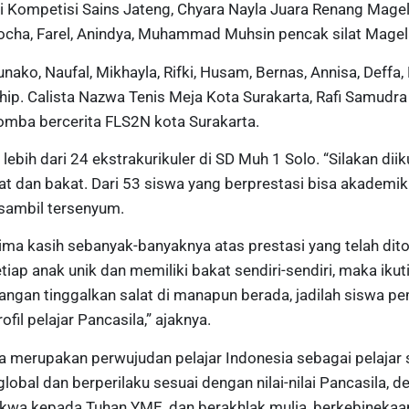
i Kompetisi Sains Jateng, Chyara Nayla Juara Renang Magel
 Rocha, Farel, Anindya, Muhammad Muhsin pencak silat Mag
ko, Naufal, Mikhayla, Rifki, Husam, Bernas, Annisa, Deffa, 
p. Calista Nazwa Tenis Meja Kota Surakarta, Rafi Samudr
omba bercerita FLS2N kota Surakarta.
ebih dari 24 ekstrakurikuler di SD Muh 1 Solo. “Silakan diik
dan bakat. Dari 53 siswa yang berprestasi bisa akademi
 sambil tersenyum.
ma kasih sebanyak-banyaknya atas prestasi yang telah dit
iap anak unik dan memiliki bakat sendiri-sendiri, maka ikuti
 jangan tinggalkan salat di manapun berada, jadilah siswa p
ofil pelajar Pancasila,” ajaknya.
ila merupakan perwujudan pelajar Indonesia sebagai pelajar
lobal dan berperilaku sesuai dengan nilai-nilai Pancasila, d
akwa kepada Tuhan YME, dan berakhlak mulia, berkebinekaa