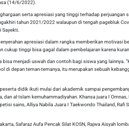
asa (14/6/2022).
ghargaan serta apresiasi yang tinggi terhadap perjuangan 
gakhiri tahun 2021/2022 walaupun di tengah pagebluk Covi
 Sayekti.
penyerahan apresiasi dalam rangka memberikan motivasi be
 cukup tinggi bisa gagal dalam pembelajaran karena kurang
a bisa menjadi uswah dan contoh bagi siswa yang lainnya. 
l di depan teman-temanya, itu merupakan sebuah kebangg
peserta didik ikuti mulai dari akademik sampai pengembanga
ga, dan al-Islam kemuhammadiyahan. Khansa juara I Omnas, 
tisi sains, Alliya Nabila Juara I Taekwondo Thailand, Raf
akarta, Safaraz Aufa Pencak Silat KOSN, Rajwa Aisyah lomb