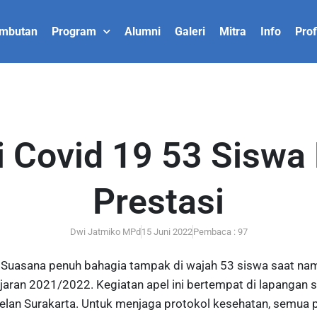
mbutan
Program
Alumni
Galeri
Mitra
Info
Prof
 Covid 19 53 Siswa 
Prestasi
Dwi Jatmiko MPd
15 Juni 2022
Pembaca : 97
Suasana penuh bahagia tampak di wajah 53 siswa saat nam
jaran 2021/2022. Kegiatan apel ini bertempat di lapangan 
an Surakarta. Untuk menjaga protokol kesehatan, semua p