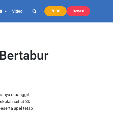
il
Video
PPDB
Donasi
Bertabur
anya dipanggil
sekolah sehat SD
eserta apel tetap