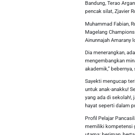
Bandung, Terao Argan
pencak silat, Zjavier
Muhammad Fabian, Runa
Magelang Championshi
Ainunnajah Amarany l
Dia menerangkan, ada l
mengembangkan minat 
akademik,” bebernya,
Sayekti mengucap teri
untuk anak-anakku! Set
yang ada di sekolah!,
hayat seperti dalam pr
Profil Pelajar Pancas
memiliki kompetensi g
utama: beriman, bert