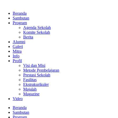
Lewati
ke
Beranda
konten
Sambutan
Program
Agenda Sekolah
Komite Sekolah
Berita
Alumni
Galeri
Mitra
Info
Profil
Visi dan Misi
Metode Pembelajaran
Prestasi Sekolah
Fasilitas
Ekstrakurikuler
Majalah
Magazine
Video
Beranda
Sambutan
Program