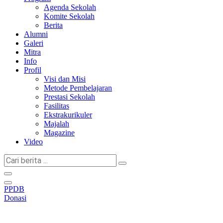
Agenda Sekolah
Komite Sekolah
Berita
Alumni
Galeri
Mitra
Info
Profil
Visi dan Misi
Metode Pembelajaran
Prestasi Sekolah
Fasilitas
Ekstrakurikuler
Majalah
Magazine
Video
Cari
berita
...
PPDB
Donasi