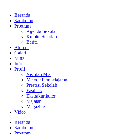
Lewati
ke
Beranda
konten
Sambutan
Program
Agenda Sekolah
Komite Sekolah
Berita
Alumni
Galeri
Mitra
Info
Profil
Visi dan Misi
Metode Pembelajaran
Prestasi Sekolah
Fasilitas
Ekstrakurikuler
Majalah
Magazine
Video
Beranda
Sambutan
Program