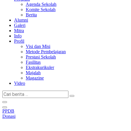
Agenda Sekolah
Komite Sekolah
Berita
Alumni
Galeri
Mitra
Info
Profil
Visi dan Misi
Metode Pembelajaran
Prestasi Sekolah
Fasilitas
Ekstrakurikuler
Majalah
Magazine
Video
Cari
berita
...
PPDB
Donasi