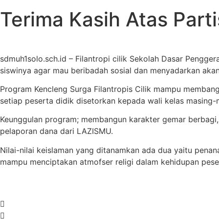
Terima Kasih Atas Partis
sdmuh1solo.sch.id – Filantropi cilik Sekolah Dasar Peng
siswinya agar mau beribadah sosial dan menyadarkan aka
Program Kencleng Surga Filantropis Cilik mampu membangun 
setiap peserta didik disetorkan kepada wali kelas masi
Keunggulan program; membangun karakter gemar berbagi, 
pelaporan dana dari LAZISMU.
Nilai-nilai keislaman yang ditanamkan ada dua yaitu penana
mampu menciptakan atmofser religi dalam kehidupan peser