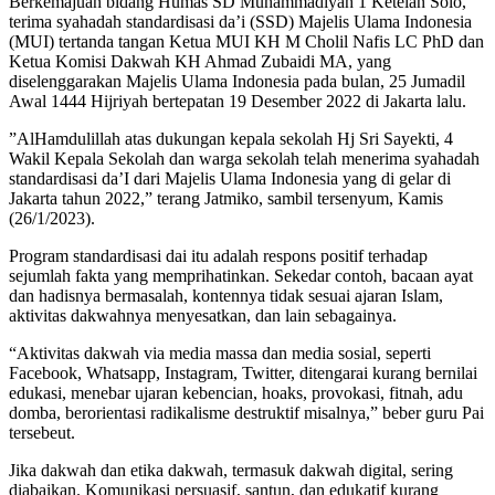
Berkemajuan bidang Humas SD Muhammadiyah 1 Ketelan Solo,
terima syahadah standardisasi da’i (SSD) Majelis Ulama Indonesia
(MUI) tertanda tangan Ketua MUI KH M Cholil Nafis LC PhD dan
Ketua Komisi Dakwah KH Ahmad Zubaidi MA, yang
diselenggarakan Majelis Ulama Indonesia pada bulan, 25 Jumadil
Awal 1444 Hijriyah bertepatan 19 Desember 2022 di Jakarta lalu.
”AlHamdulillah atas dukungan kepala sekolah Hj Sri Sayekti, 4
Wakil Kepala Sekolah dan warga sekolah telah menerima syahadah
standardisasi da’I dari Majelis Ulama Indonesia yang di gelar di
Jakarta tahun 2022,” terang Jatmiko, sambil tersenyum, Kamis
(26/1/2023).
Program standardisasi dai itu adalah respons positif terhadap
sejumlah fakta yang memprihatinkan. Sekedar contoh, bacaan ayat
dan hadisnya bermasalah, kontennya tidak sesuai ajaran Islam,
aktivitas dakwahnya menyesatkan, dan lain sebagainya.
“Aktivitas dakwah via media massa dan media sosial, seperti
Facebook, Whatsapp, Instagram, Twitter, ditengarai kurang bernilai
edukasi, menebar ujaran kebencian, hoaks, provokasi, fitnah, adu
domba, berorientasi radikalisme destruktif misalnya,” beber guru Pai
tersebeut.
Jika dakwah dan etika dakwah, termasuk dakwah digital, sering
diabaikan. Komunikasi persuasif, santun, dan edukatif kurang