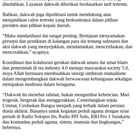
diindahkan. Layanan dakwah diberikan berdasarkan tarif tertentu.
Bahkan, dakwah juga dipolitisasi untuk mendukung atau
menjatuhkan calon tertentu yang berkontestasi dalam pilihan
presiden atau pilihan kepala daerah.
“Maka standardisasi dai sangat penting. Bertujuan menyamakan
persepsi dan pemikiran di kalangan para dai tentang substansi dan
aksi dakwah yang menyejukkan, mendamaikan, mencerdaskan, dan
mencerahkan,” ucapnya.
Koordinasi dan kolaborasi gerakan dakwah antara dai umat Islam
dan pemerintah di era industry 4.0 menuju masyarakat society 5.0,
insya Allah bermuara membuahkan sinergi simbiosis mutualisme
dalam mengembangkan dakwah berwawasan kebangsaan sekaligus
merupakan moderasi dalam beragama.
“Dakwah itu menebar rahmat, bukan mengumbar kebencian. Mari
tergerak, bergerak dan menggerakkan. Cemerlangkan sejuta
Ummat, Cerdaskan Bangsa menjadi yang terbaik dalam prestasi
dunia akhirat. Biasanya untuk kegiatan peduli agama dengan syiar
pernah di Radio Solopos fm, Radio PPI Solo, RRI Pro 1 Surakarta
dan komunitas peduli agama, sistem, manusia dan lingkungan,”
bebernya.