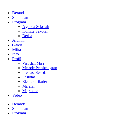
Lewati
ke
Beranda
konten
Sambutan
Program
Agenda Sekolah
Komite Sekolah
Berita
Alumni
Galeri
Mitra
Info
Profil
Visi dan Misi
Metode Pembelajaran
Prestasi Sekolah
Fasilitas
Ekstrakurikuler
Majalah
Magazine
Video
Beranda
Sambutan
Program