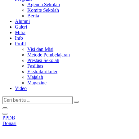
Agenda Sekolah
Komite Sekolah
Berita
Alumni
Galeri
Mitra
Info
Profil
Visi dan Misi
Metode Pembelajaran
Prestasi Sekolah
Fasilitas
Ekstrakurikuler
Majalah
Magazine
Video
Cari
berita
...
PPDB
Donasi