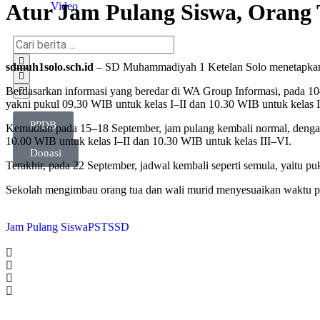
Atur Jam Pulang Siswa, Orang
Video
sdmuh1solo.sch.id
– SD Muhammadiyah 1 Ketelan Solo menetapkan pe
Berdasarkan informasi yang beredar di WA Group Informasi, pada 10
yakni pukul 09.30 WIB untuk kelas I–II dan 10.30 WIB untuk kelas I
PPDB
Kemudian pada 15–18 September, jam pulang kembali normal, dengan 
10.00 WIB untuk kelas I–II dan 10.30 WIB untuk kelas III–VI.
Donasi
Terakhir, pada 22 September, jadwal kembali seperti semula, yaitu p
Sekolah mengimbau orang tua dan wali murid menyesuaikan waktu pen
Jam Pulang Siswa
PSTS
SD