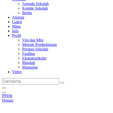
Agenda Sekolah
Komite Sekolah
Berita
Alumni
Galeri
Mitra
Info
Profil
Visi dan Misi
Metode Pembelajaran
Prestasi Sekolah
Fasilitas
Ekstrakurikuler
Majalah
Magazine
Video
Cari
berita
...
PPDB
Donasi