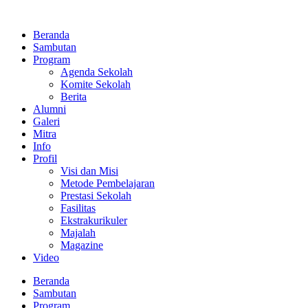
Lewati
ke
Beranda
konten
Sambutan
Program
Agenda Sekolah
Komite Sekolah
Berita
Alumni
Galeri
Mitra
Info
Profil
Visi dan Misi
Metode Pembelajaran
Prestasi Sekolah
Fasilitas
Ekstrakurikuler
Majalah
Magazine
Video
Beranda
Sambutan
Program