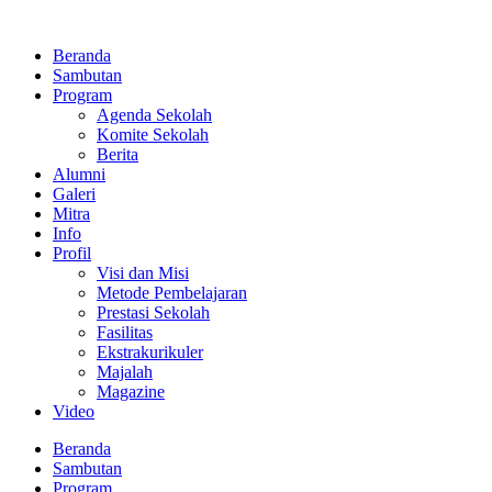
Lewati
ke
Beranda
konten
Sambutan
Program
Agenda Sekolah
Komite Sekolah
Berita
Alumni
Galeri
Mitra
Info
Profil
Visi dan Misi
Metode Pembelajaran
Prestasi Sekolah
Fasilitas
Ekstrakurikuler
Majalah
Magazine
Video
Beranda
Sambutan
Program