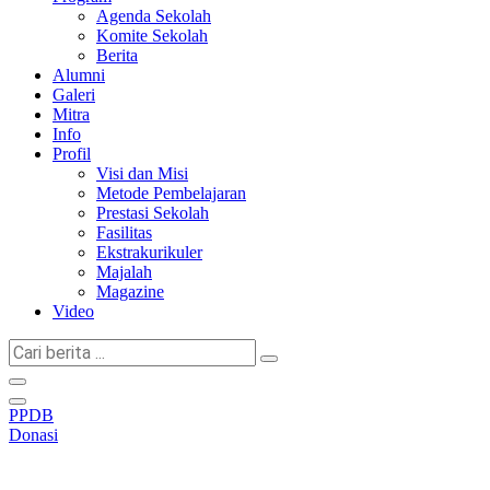
Agenda Sekolah
Komite Sekolah
Berita
Alumni
Galeri
Mitra
Info
Profil
Visi dan Misi
Metode Pembelajaran
Prestasi Sekolah
Fasilitas
Ekstrakurikuler
Majalah
Magazine
Video
Cari
berita
...
PPDB
Donasi