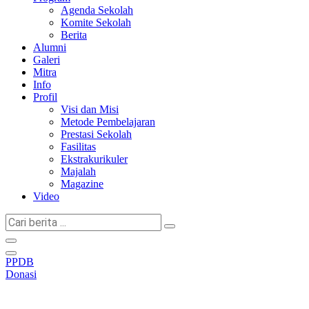
Agenda Sekolah
Komite Sekolah
Berita
Alumni
Galeri
Mitra
Info
Profil
Visi dan Misi
Metode Pembelajaran
Prestasi Sekolah
Fasilitas
Ekstrakurikuler
Majalah
Magazine
Video
Cari
berita
...
PPDB
Donasi