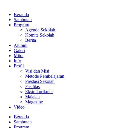
Lewati
ke
Beranda
konten
Sambutan
Program
Agenda Sekolah
Komite Sekolah
Berita
Alumni
Galeri
Mitra
Info
Profil
Visi dan Misi
Metode Pembelajaran
Prestasi Sekolah
Fasilitas
Ekstrakurikuler
Majalah
Magazine
Video
Beranda
Sambutan
Program