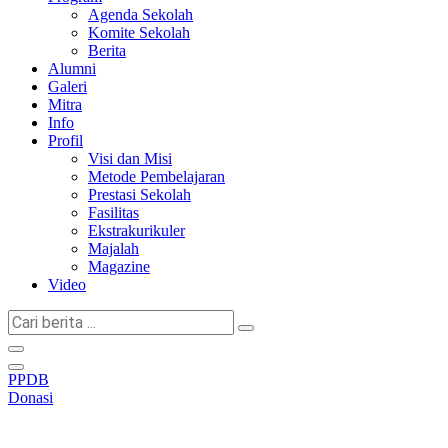
Agenda Sekolah
Komite Sekolah
Berita
Alumni
Galeri
Mitra
Info
Profil
Visi dan Misi
Metode Pembelajaran
Prestasi Sekolah
Fasilitas
Ekstrakurikuler
Majalah
Magazine
Video
Cari
berita
...
PPDB
Donasi