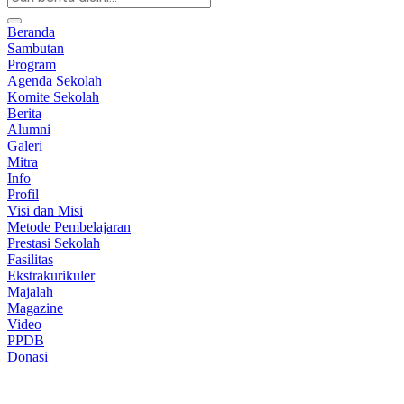
Beranda
Sambutan
Program
Agenda Sekolah
Komite Sekolah
Berita
Alumni
Galeri
Mitra
Info
Profil
Visi dan Misi
Metode Pembelajaran
Prestasi Sekolah
Fasilitas
Ekstrakurikuler
Majalah
Magazine
Video
PPDB
Donasi