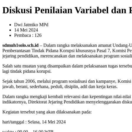
Diskusi Penilaian Variabel dan 
Dwi Jatmiko MPd
14 Mei 2024
Pembaca : 126
sdmuh1solo.sch.id
– Dalam rangka melaksanakan amanat Undang-U
Pemberantasan Tindak Pidana Korupsi khususnya Pasal 7, Komisi P
jejaring pendidikan, merencanakan dan melaksanakan program sosial
Salah satu muatan yang disampaikan dalam pelaksanaan tugas tersebut 
lagi tindak pidana korupsi.
Sejak tahun 2006, melalui program sosialisasi dan kampanye, Komisi 
jawab, berani, sederhana, peduli, disiplin, adil dan kerja keras.
Dalam rangka mengkaji kembali relevansi dan kepentingan nilai-nilai 
indikatornya, Direktorat Jejaring Pendidikan menyelenggarakan diskus
Kegiatan tersebut yang akan dilaksanakan pada:
hari/tanggal : Selasa, 14 Mei 2024
waktu : 09.00 – 16.00 WIB