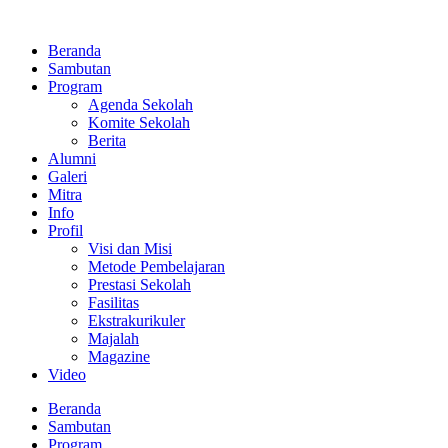
Lewati
ke
Beranda
konten
Sambutan
Program
Agenda Sekolah
Komite Sekolah
Berita
Alumni
Galeri
Mitra
Info
Profil
Visi dan Misi
Metode Pembelajaran
Prestasi Sekolah
Fasilitas
Ekstrakurikuler
Majalah
Magazine
Video
Beranda
Sambutan
Program