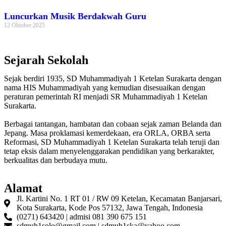
Luncurkan Musik Berdakwah Guru
12 Oktober 2025
Sejarah Sekolah
Sejak berdiri 1935, SD Muhammadiyah 1 Ketelan Surakarta dengan
nama HIS Muhammadiyah yang kemudian disesuaikan dengan
peraturan pemerintah RI menjadi SR Muhammadiyah 1 Ketelan
Surakarta.
Berbagai tantangan, hambatan dan cobaan sejak zaman Belanda dan
Jepang. Masa proklamasi kemerdekaan, era ORLA, ORBA serta
Reformasi, SD Muhammadiyah 1 Ketelan Surakarta telah teruji dan
tetap eksis dalam menyelenggarakan pendidikan yang berkarakter,
berkualitas dan berbudaya mutu.
Alamat
Jl. Kartini No. 1 RT 01 / RW 09 Ketelan, Kecamatan Banjarsari,
Kota Surakarta, Kode Pos 57132, Jawa Tengah, Indonesia
(0271) 643420 | admisi 081 390 675 151
sdmuh1solo@gmail.com | sdmuh1ska@yahoo.com